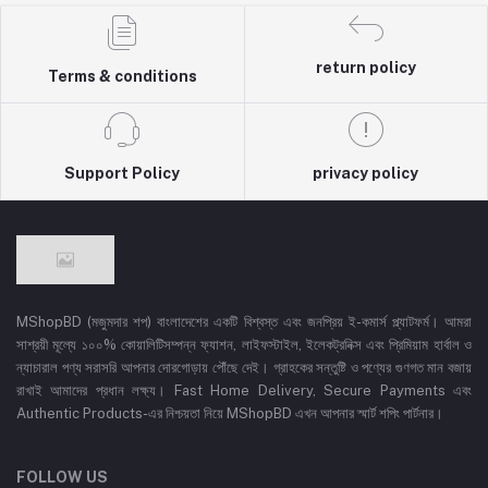
return policy
Terms & conditions
Support Policy
privacy policy
MShopBD (মজুমদার শপ) বাংলাদেশের একটি বিশ্বস্ত এবং জনপ্রিয় ই-কমার্স প্ল্যাটফর্ম। আমরা
সাশ্রয়ী মূল্যে ১০০% কোয়ালিটিসম্পন্ন ফ্যাশন, লাইফস্টাইল, ইলেকট্রনিক্স এবং প্রিমিয়াম হার্বাল ও
ন্যাচারাল পণ্য সরাসরি আপনার দোরগোড়ায় পৌঁছে দেই। গ্রাহকের সন্তুষ্টি ও পণ্যের গুণগত মান বজায়
রাখাই আমাদের প্রধান লক্ষ্য। Fast Home Delivery, Secure Payments এবং
Authentic Products-এর নিশ্চয়তা নিয়ে MShopBD এখন আপনার স্মার্ট শপিং পার্টনার।
FOLLOW US