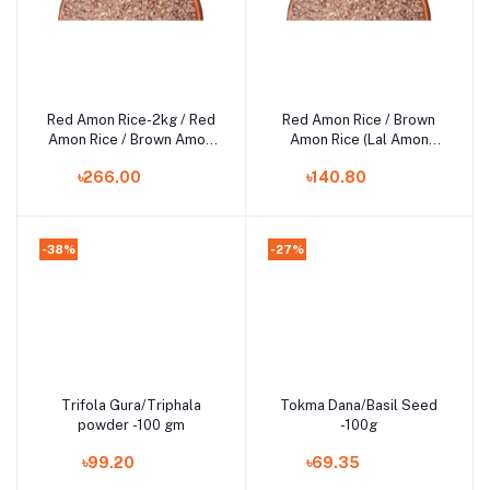
Red Amon Rice-2kg / Red
Red Amon Rice / Brown
Add to cart
Add to cart
Amon Rice / Brown Amon
Amon Rice (Lal Amon
Rice (Lal Amon Chal)
Chal) - 1 kg
৳266.00
৳140.80
-38%
-27%
Trifola Gura/Triphala
Tokma Dana/Basil Seed
Add to cart
Add to cart
powder -100 gm
-100g
৳99.20
৳69.35