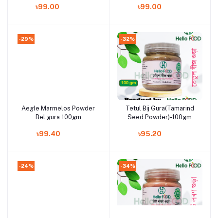
৳99.00
৳99.00
-29%
-32%
Aegle Marmelos Powder
Tetul Bij Gura(Tamarind
Add to cart
Add to cart
Bel gura 100gm
Seed Powder)-100gm
৳99.40
৳95.20
-24%
-34%