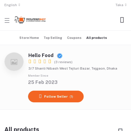
English
Taka
Store Home
Top Selling
Coupons
All products
Hello Food
(3 reviews)
3/7 Shanti Nibash West Tejturi Bazar, Tejgaon, Dhaka
Member Since
25 Feb 2023
Follow Seller
(1)
All products