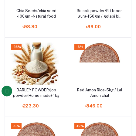
Chia Seeds/chia seed
Bit salt powder/Bit lobon
Add to cart
Add to cart
-100gm -Natural food
gura-150gm / golapi bit
lobon
৳98.80
৳99.00
-23%
-6%
BARLEY POWDER/job
Red Amon Rice-5kg / Lal
Add to cart
Add to cart
powder(Home made)-1kg
Amon chal
৳223.30
৳846.00
-5%
-12%