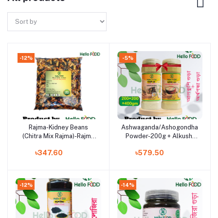
-12%
-5%
Rajma-Kidney Beans
Ashwaganda/Ashogondha
Add to cart
Add to cart
(Chitra Mix Rajma)-Rajma
Powder-200g + Alkushi
Chitra-1 Kg
Powder 200g
৳347.60
৳579.50
-12%
-14%