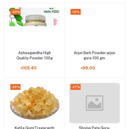
-23%
-10%
Ashwagandha High
Arjun Bark Powder-arjun
Add to cart
Add to cart
Quality Powder 100g
gura-100 gm
৳169.40
৳99.00
-29%
-27%
Katila Gum(Tragacanth
Shojne Pata Gura-
Add to cart
Add to cart