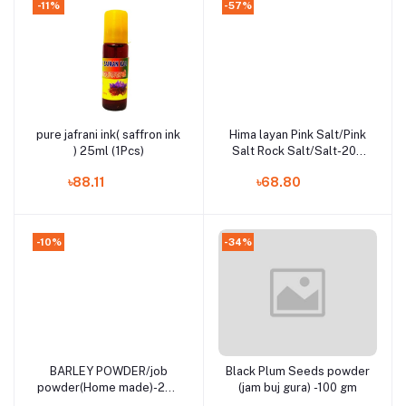
-11%
-57%
pure jafrani ink( saffron ink
Hima layan Pink Salt/Pink
Add to cart
Add to cart
) 25ml (1Pcs)
Salt Rock Salt/Salt-200
Gm
৳88.11
৳68.80
-10%
-34%
BARLEY POWDER/job
Black Plum Seeds powder
Add to cart
Add to cart
powder(Home made)-250
(jam buj gura) -100 gm
gm