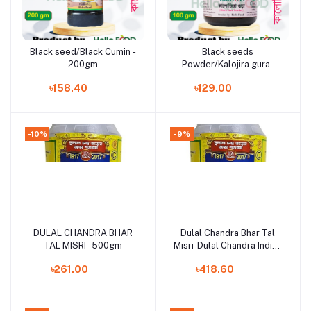
Black seed/Black Cumin -
Black seeds
Add to cart
Add to cart
200gm
Powder/Kalojira gura-
100gm
৳158.40
৳129.00
-10%
-9%
DULAL CHANDRA BHAR
Dulal Chandra Bhar Tal
Add to cart
Add to cart
TAL MISRI -500gm
Misri-Dulal Chandra Indian
- 1 kg
৳261.00
৳418.60