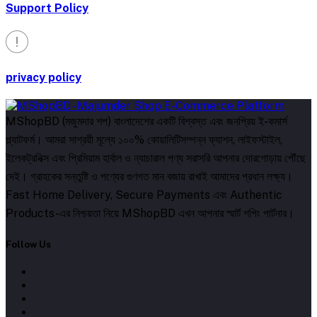
Support Policy
privacy policy
MShopBD (মজুমদার শপ) বাংলাদেশের একটি বিশ্বস্ত এবং জনপ্রিয় ই-কমার্স
প্ল্যাটফর্ম। আমরা সাশ্রয়ী মূল্যে ১০০% কোয়ালিটিসম্পন্ন ফ্যাশন, লাইফস্টাইল,
ইলেকট্রনিক্স এবং প্রিমিয়াম হার্বাল ও ন্যাচারাল পণ্য সরাসরি আপনার দোরগোড়ায় পৌঁছে
দেই। গ্রাহকের সন্তুষ্টি ও পণ্যের গুণগত মান বজায় রাখাই আমাদের প্রধান লক্ষ্য।
Fast Home Delivery, Secure Payments এবং Authentic
Products-এর নিশ্চয়তা নিয়ে MShopBD এখন আপনার স্মার্ট শপিং পার্টনার।
Follow Us