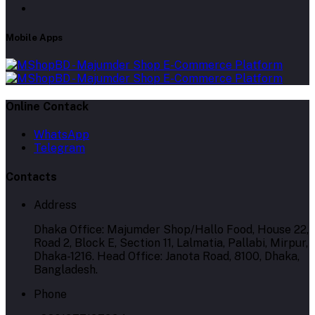
Mobile Apps
Online Contack
WhatsApp
Telegram
Contacts
Address
Dhaka Office: Majumder Shop/Hallo Food, House 22,
Road 2, Block E, Section 11, Lalmatia, Pallabi, Mirpur,
Dhaka-1216. Head Office: Janota Road, 8100, Dhaka,
Bangladesh.
Phone