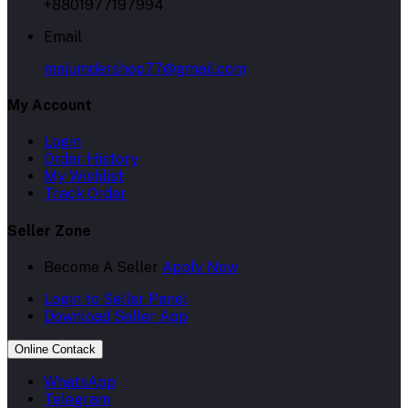
+8801977197994
Email
majumdershop77@gmail.com
My Account
Login
Order History
My Wishlist
Track Order
Seller Zone
Become A Seller
Apply Now
Login to Seller Panel
Download Seller App
Online Contack
WhatsApp
Telegram