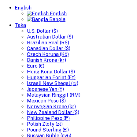
English
English
Bangla
Taka
U.S. Dollar ($)
Australian Dollar ($)
Brazilian Real (R$)
Canadian Dollar ($)
Czech Koruna (Kč)
Danish Krone (kr)
Euro (€)
Hong Kong Dollar ($)
Hungarian Forint (Ft)
Israeli New Sheqel (₪)
Japanese Yen (¥)
Malaysian Ringgit (RM)
Mexican Peso ($)
Norwegian Krone (kr)
New Zealand Dollar ($)
Philippine Peso (₱)
Polish Zloty (zł)
Pound Sterling (£)
Russian Ruble (руб)