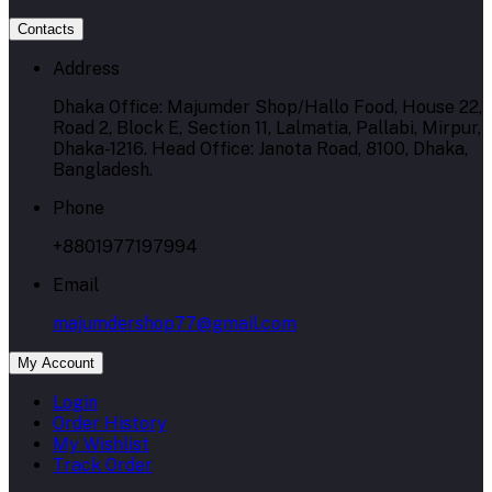
Contacts
Address
Dhaka Office: Majumder Shop/Hallo Food, House 22,
Road 2, Block E, Section 11, Lalmatia, Pallabi, Mirpur,
Dhaka-1216. Head Office: Janota Road, 8100, Dhaka,
Bangladesh.
Phone
+8801977197994
Email
majumdershop77@gmail.com
My Account
Login
Order History
My Wishlist
Track Order