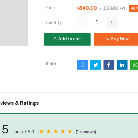
Price
৳840.00
৳1,000.00
/PC
-16
Quantity
Add to cart
Buy Now
Share
views & Ratings
5
(1 reviews)
out of 5.0