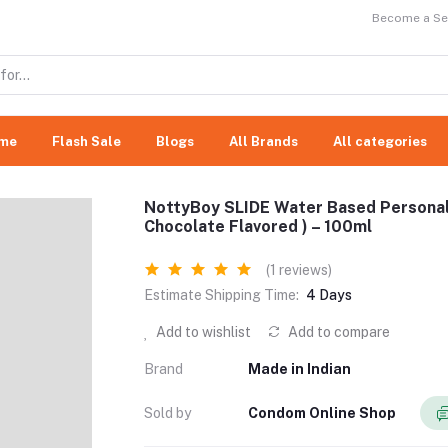
Become a Sel
me
Flash Sale
Blogs
All Brands
All categories
NottyBoy SLIDE Water Based Personal 
Chocolate Flavored ) – 100ml
(1 reviews)
Estimate Shipping Time:
4 Days
Add to wishlist
Add to compare
Brand
Made in Indian
Sold by
Condom Online Shop