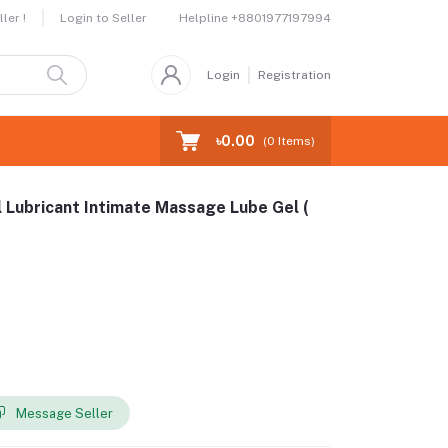
Helpline
+8801977197994
ler !
Login to Seller
Login
Registration
৳0.00
(
0
Items)
Lubricant Intimate Massage Lube Gel (
Message Seller