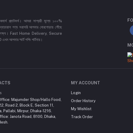
FO
র্স প্ল্যাটফর্ম। আমরা সাশ্রয়ী মূল্যে ১০০%
 ও ন্যাচারাল পণ্য সরাসরি আপনার দোরগোড়ায় পৌঁছে
্রধান লক্ষ্য। Fast Home Delivery, Secure
পনার স্মার্ট শপিং পার্টনার।
MO
ACTS
MY ACCOUNT
s
Login
ffice: Majumder Shop/Hallo Food,
Order History
2, Road 2, Block E, Section 11,
My Wishlist
a, Pallabi, Mirpur, Dhaka-1216.
fice: Janota Road, 8100, Dhaka,
Track Order
desh.