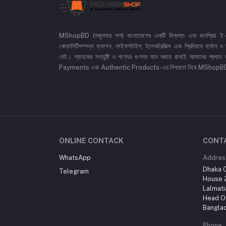
MShopBD (মজুমদার শপ) বাংলাদেশের একটি বিশ্বস্ত এবং জনপ্রিয় ই-কমা
কোয়ালিটিসম্পন্ন ফ্যাশন, লাইফস্টাইল, ইলেকট্রনিক্স এবং প্রিমিয়াম হার্বাল
দেই। গ্রাহকের সন্তুষ্টি ও পণ্যের গুণগত মান বজায় রাখাই আমাদের প
Payments এবং Authentic Products-এর নিশ্চয়তা নিয়ে MShopBD এখন আ
ONLINE CONTACK
CONT
WhatsApp
Addres
Dhaka O
Telegram
House 2
Lalmati
Head Of
Bangla
Phone