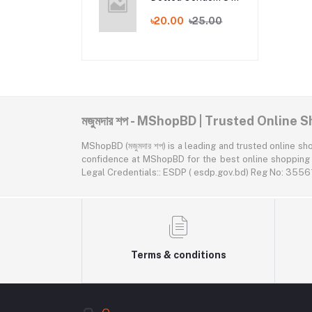
Pack ব্যানানা ফ্লেভার্ড
৳20.00
৳25.00
মজুমদার শপ - MShopBD | Trusted Online
MShopBD (মজুমদার শপ) is a leading and trusted online shopping p
confidence at MShopBD for the best online shopping expe
Legal Credentials:: ESDP ( esdp.gov.bd) Reg No: 3
Terms & conditions