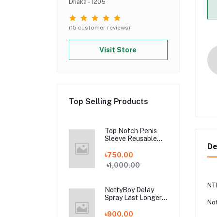
Dhaka - 1205
(15 customer reviews)
Visit Store
Top Selling Products
Top Notch Penis
Sleeve Reusable
De
Magic Condom
৳750.00
৳1,000.00
NT
NottyBoy Delay
Spray Last Longer
Not
For Men - 20gm
৳900.00