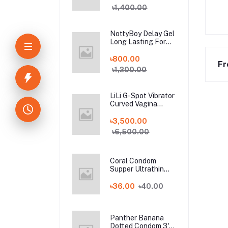
৳1,400.00
NottyBoy Delay Gel
Long Lasting For
Men - 20gm
৳800.00
Fr
৳1,200.00
LiLi G-Spot Vibrator
Curved Vagina
Stimulus Clitoris for
Women Dildo -
৳3,500.00
Purple
৳6,500.00
Coral Condom
Supper Ultrathin
With Flavours 3's
PackSupper
৳36.00
৳40.00
Ultrathin
Panther Banana
Dotted Condom 3's