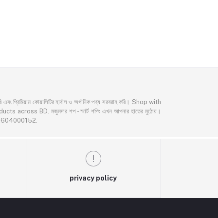
্রিমিয়াম কোয়ালিটির হার্বাল ও অর্গানিক পণ্য সরবরাহ করি। Shop with
oss BD. মজুমদার শপ - স্মার্ট শপিং এখন আপনার হাতের মুঠোয়।
02604000152.
privacy policy