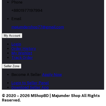
Phone
+8801977197994
Email
majumdershop77@gmail.com
My Account
Login
Order History
My Wishlist
Track Order
Seller Zone
Become A Seller
Apply Now
Login to Seller Panel
Download Seller App
© 2020 – 2026 MShopBD | Majumder Shop
All Rights
Reserved.