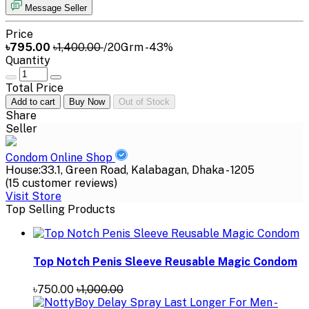
Message Seller
Price
৳795.00
৳1,400.00
/20Grm
-43%
Quantity
Total Price
Add to cart
Buy Now
Out of Stock
Share
Seller
Condom Online Shop
House:33.1, Green Road, Kalabagan, Dhaka - 1205
(15 customer reviews)
Visit Store
Top Selling Products
Top Notch Penis Sleeve Reusable Magic Condom
৳750.00
৳1,000.00