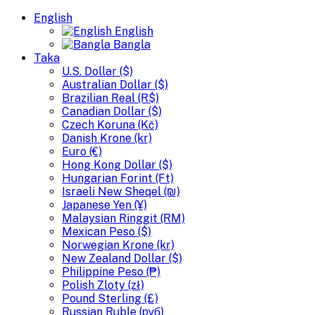
English
English
Bangla
Taka
U.S. Dollar ($)
Australian Dollar ($)
Brazilian Real (R$)
Canadian Dollar ($)
Czech Koruna (Kč)
Danish Krone (kr)
Euro (€)
Hong Kong Dollar ($)
Hungarian Forint (Ft)
Israeli New Sheqel (₪)
Japanese Yen (¥)
Malaysian Ringgit (RM)
Mexican Peso ($)
Norwegian Krone (kr)
New Zealand Dollar ($)
Philippine Peso (₱)
Polish Zloty (zł)
Pound Sterling (£)
Russian Ruble (руб)