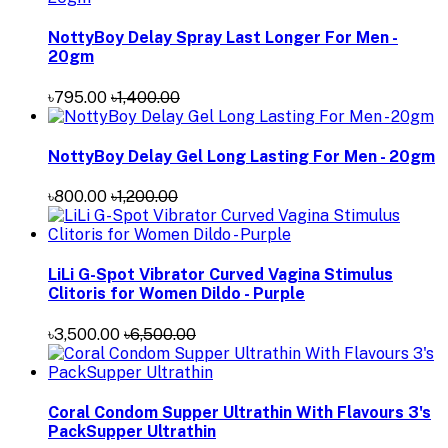
NottyBoy Delay Spray Last Longer For Men -
20gm
৳795.00
৳1,400.00
NottyBoy Delay Gel Long Lasting For Men - 20gm
৳800.00
৳1,200.00
LiLi G-Spot Vibrator Curved Vagina Stimulus
Clitoris for Women Dildo - Purple
৳3,500.00
৳6,500.00
Coral Condom Supper Ultrathin With Flavours 3's
PackSupper Ultrathin