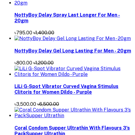
NottyBoy Delay Spray Last Longer For Men -
20gm
৳795.00
৳1,400.00
NottyBoy Delay Gel Long Lasting For Men - 20gm
৳800.00
৳1,200.00
LiLi G-Spot Vibrator Curved Vagina Stimulus
Clitoris for Women Dildo - Purple
৳3,500.00
৳6,500.00
Coral Condom Supper Ultrathin With Flavours 3's
PackSupper Ultrathin