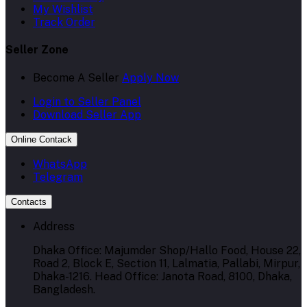
My Wishlist
Track Order
Seller Zone
Become A Seller
Apply Now
Login to Seller Panel
Download Seller App
Online Contack
WhatsApp
Telegram
Contacts
Address
Dhaka Office: Majumder Shop/Hallo Food, House 22,
Road 2, Block E, Section 11, Lalmatia, Pallabi, Mirpur,
Dhaka-1216. Head Office: Janota Road, 8100, Dhaka,
Bangladesh.