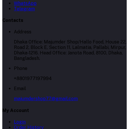
WhatsApp
Telegram
Contacts
Address
Dhaka Office: Majumder Shop/Hallo Food, House 22,
Road 2, Block E, Section 11, Lalmatia, Pallabi, Mirpur,
Dhaka-1216. Head Office: Janota Road, 8100, Dhaka,
Bangladesh.
Phone
+8801977197994
Email
majumdershop77@gmail.com
My Account
Login
Order History