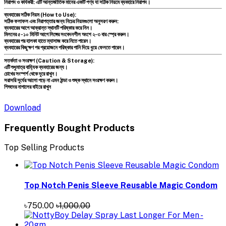
নিরাপদ ও কার্যকরী:
এটি আন্তর্জাতিক মানের একটি পণ্য যা সঠিক নিয়মে ব্যবহারে নিরাপদ।
ব্যবহারের সঠিক নিয়ম (How to Use):
সঠিক ফলাফল এবং নিরাপত্তার জন্য নিচের নিয়মগুলো অনুসরণ করুন:
ব্যবহারের আগে আক্রান্ত স্থানটি পরিষ্কার করে নিন।
মিলনের ৫-১০ মিনিট আগে লিঙ্গের সংবেদনশীল অংশে ২-৩ বার স্প্রে করুন।
ব্যবহারের পর হালকা হাতে ম্যাসাজ করে নিতে পারেন।
ব্যবহারের কিছুক্ষণ পর প্রয়োজনে পরিষ্কার পানি দিয়ে ধুয়ে ফেলতে পারেন।
সতর্কতা ও সংরক্ষণ (Caution & Storage):
এটি শুধুমাত্র বাহ্যিক ব্যবহারের জন্য।
চোখের সংস্পর্শ থেকে দূরে রাখুন।
সরাসরি সূর্যের আলো পড়ে না এমন ঠান্ডা ও শুষ্ক স্থানে সংরক্ষণ করুন।
শিশুদের নাগালের বাইরে রাখুন
Download
Frequently Bought Products
Top Selling Products
Top Notch Penis Sleeve Reusable Magic Condom
৳750.00
৳1,000.00