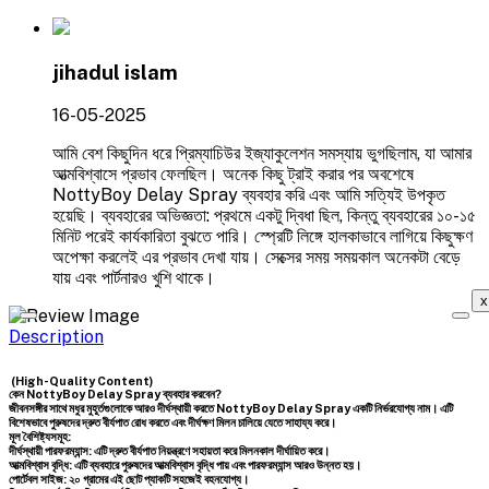
jihadul islam
16-05-2025
আমি বেশ কিছুদিন ধরে প্রিম্যাচিউর ইজ্যাকুলেশন সমস্যায় ভুগছিলাম, যা আমার
আত্মবিশ্বাসে প্রভাব ফেলছিল। অনেক কিছু ট্রাই করার পর অবশেষে
NottyBoy Delay Spray ব্যবহার করি এবং আমি সত্যিই উপকৃত
হয়েছি। ব্যবহারের অভিজ্ঞতা: প্রথমে একটু দ্বিধা ছিল, কিন্তু ব্যবহারের ১০-১৫
মিনিট পরেই কার্যকারিতা বুঝতে পারি। স্প্রেটি লিঙ্গে হালকাভাবে লাগিয়ে কিছুক্ষণ
অপেক্ষা করলেই এর প্রভাব দেখা যায়। সেক্সের সময় সময়কাল অনেকটা বেড়ে
যায় এবং পার্টনারও খুশি থাকে।
x
Description
(High-Quality Content)
কেন NottyBoy Delay Spray ব্যবহার করবেন?
জীবনসঙ্গীর সাথে মধুর মুহূর্তগুলোকে আরও দীর্ঘস্থায়ী করতে NottyBoy Delay Spray একটি নির্ভরযোগ্য নাম। এটি
বিশেষভাবে পুরুষদের দ্রুত বীর্যপাত রোধ করতে এবং দীর্ঘক্ষণ মিলন চালিয়ে যেতে সাহায্য করে।
মূল বৈশিষ্ট্যসমূহ:
দীর্ঘস্থায়ী পারফরম্যান্স:
এটি দ্রুত বীর্যপাত নিয়ন্ত্রণে সহায়তা করে মিলনকাল দীর্ঘায়িত করে।
আত্মবিশ্বাস বৃদ্ধি:
এটি ব্যবহারে পুরুষদের আত্মবিশ্বাস বৃদ্ধি পায় এবং পারফরম্যান্স আরও উন্নত হয়।
পোর্টেবল সাইজ:
২০ গ্রামের এই ছোট প্যাকটি সহজেই বহনযোগ্য।