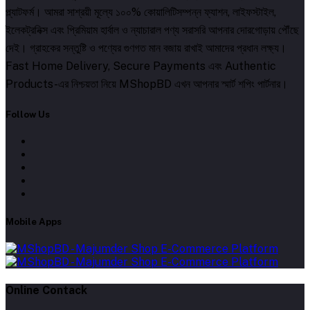
প্ল্যাটফর্ম। আমরা সাশ্রয়ী মূল্যে ১০০% কোয়ালিটিসম্পন্ন ফ্যাশন, লাইফস্টাইল,
ইলেকট্রনিক্স এবং প্রিমিয়াম হার্বাল ও ন্যাচারাল পণ্য সরাসরি আপনার দোরগোড়ায় পৌঁছে
দেই। গ্রাহকের সন্তুষ্টি ও পণ্যের গুণগত মান বজায় রাখাই আমাদের প্রধান লক্ষ্য।
Fast Home Delivery, Secure Payments এবং Authentic
Products-এর নিশ্চয়তা নিয়ে MShopBD এখন আপনার স্মার্ট শপিং পার্টনার।
Follow Us
Mobile Apps
Online Contack