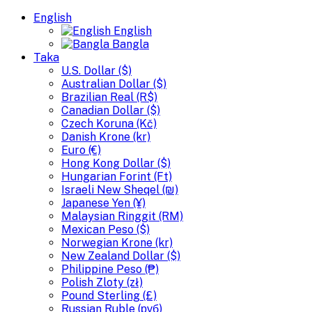
English
English
Bangla
Taka
U.S. Dollar ($)
Australian Dollar ($)
Brazilian Real (R$)
Canadian Dollar ($)
Czech Koruna (Kč)
Danish Krone (kr)
Euro (€)
Hong Kong Dollar ($)
Hungarian Forint (Ft)
Israeli New Sheqel (₪)
Japanese Yen (¥)
Malaysian Ringgit (RM)
Mexican Peso ($)
Norwegian Krone (kr)
New Zealand Dollar ($)
Philippine Peso (₱)
Polish Zloty (zł)
Pound Sterling (£)
Russian Ruble (руб)