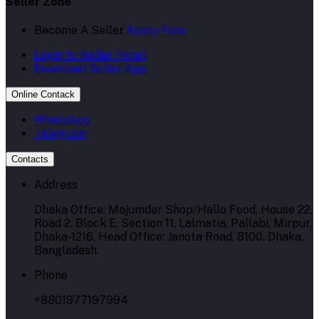
Seller Zone
Become A Seller
Apply Now
Login to Seller Panel
Download Seller App
Online Contack
WhatsApp
Telegram
Contacts
Address
Dhaka Office: Majumder Shop/Hallo Food, House 22,
Road 2, Block E, Section 11, Lalmatia, Pallabi, Mirpur,
Dhaka-1216. Head Office: Janota Road, 8100, Dhaka,
Bangladesh.
Phone
+8801977197994