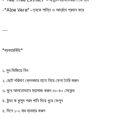
- *Aloe Vera* – ত্বকে শান্তি ও আর্দ্রতা প্রদান করে
---
*ব্যবহারবিধি:*
১. মুখ ভিজিয়ে নিন
২. ছোট পরিমাণ ক্লেনজার হাতে নিয়ে ফেনা তৈরি করুন
৩. মুখে আলতোভাবে ম্যাসাজ করুন ৩০-৪০ সেকেন্ড
৪. ঠান্ডা বা কুসুম গরম পানি দিয়ে ধুয়ে ফেলুন
৫. দিনে ১-২ বার ব্যবহার করুন