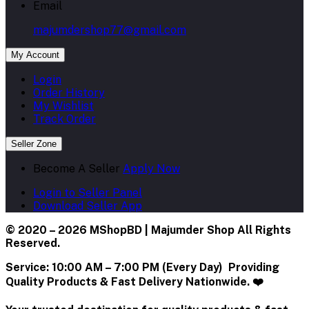
Email
majumdershop77@gmail.com
My Account
Login
Order History
My Wishlist
Track Order
Seller Zone
Become A Seller
Apply Now
Login to Seller Panel
Download Seller App
© 2020 – 2026 MShopBD | Majumder Shop
All Rights
Reserved.
Service:
10:00 AM – 7:00 PM (Every Day) Providing
Quality Products & Fast Delivery Nationwide. ❤️