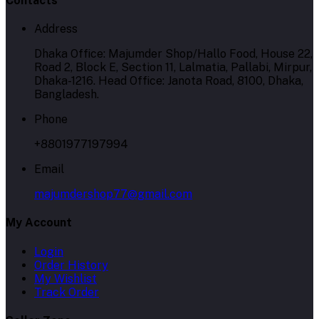
Contacts
Address
Dhaka Office: Majumder Shop/Hallo Food, House 22,
Road 2, Block E, Section 11, Lalmatia, Pallabi, Mirpur,
Dhaka-1216. Head Office: Janota Road, 8100, Dhaka,
Bangladesh.
Phone
+8801977197994
Email
majumdershop77@gmail.com
My Account
Login
Order History
My Wishlist
Track Order