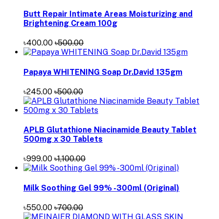
Butt Repair Intimate Areas Moisturizing and
Brightening Cream 100g
৳400.00
৳500.00
Papaya WHITENING Soap Dr.David 135gm
৳245.00
৳500.00
APLB Glutathione Niacinamide Beauty Tablet
500mg x 30 Tablets
৳999.00
৳1,100.00
Milk Soothing Gel 99% -300ml (Original)
৳550.00
৳700.00