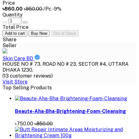
Price
৳860.00
৳950.00
/Pc
-9%
Quantity
Total Price
Add to cart
Buy Now
Out of Stock
Share
Seller
Skin Care BD
HOUSE NO # 73, ROAD NO # 23, SECTOR #4, UTTARA
DHAKA 1230.
(13 customer reviews)
Visit Store
Top Selling Products
Beaute-Aha-Bha-Brightening-Foam-Cleansing
৳750.00
৳850.00