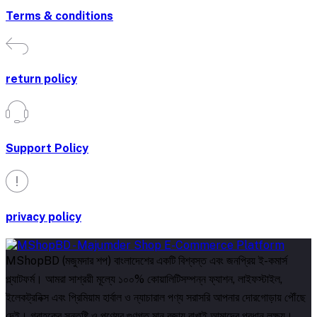
Terms & conditions
return policy
Support Policy
privacy policy
MShopBD (মজুমদার শপ) বাংলাদেশের একটি বিশ্বস্ত এবং জনপ্রিয় ই-কমার্স
প্ল্যাটফর্ম। আমরা সাশ্রয়ী মূল্যে ১০০% কোয়ালিটিসম্পন্ন ফ্যাশন, লাইফস্টাইল,
ইলেকট্রনিক্স এবং প্রিমিয়াম হার্বাল ও ন্যাচারাল পণ্য সরাসরি আপনার দোরগোড়ায় পৌঁছে
দেই। গ্রাহকের সন্তুষ্টি ও পণ্যের গুণগত মান বজায় রাখাই আমাদের প্রধান লক্ষ্য।