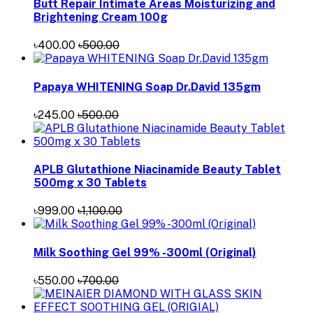
Butt Repair Intimate Areas Moisturizing and
Brightening Cream 100g
৳400.00
৳500.00
Papaya WHITENING Soap Dr.David 135gm
৳245.00
৳500.00
APLB Glutathione Niacinamide Beauty Tablet
500mg x 30 Tablets
৳999.00
৳1,100.00
Milk Soothing Gel 99% -300ml (Original)
৳550.00
৳700.00