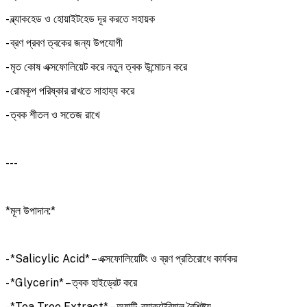
- ব্ল্যাকহেড ও হোয়াইটহেড দূর করতে সহায়ক
- ব্রণ প্রবণ ত্বকের জন্য উপযোগী
- মৃত কোষ এক্সফোলিয়েট করে নতুন ত্বক উন্মোচন করে
- রোমকূপ পরিষ্কার রাখতে সাহায্য করে
- ত্বক শীতল ও সতেজ রাখে
---
*মূল উপাদান:*
- *Salicylic Acid* – এক্সফোলিয়েটিং ও ব্রণ প্রতিরোধে কার্যকর
- *Glycerin* – ত্বক হাইড্রেট করে
- *Tea Tree Extract* – অ্যান্টি-ব্যাকটেরিয়াল বৈশিষ্ট্য