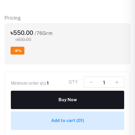
Pricing
৳550.00
/76Grm
৳600.00
-8%
QTY
Minimum order qty
1
Buy Now
Add to cart
(01)