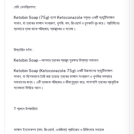
মেটা ডেসক্রিপশন:
Ketobin Soap (75g) হলো Ketoconazole সমৃদ্ধ একটি অ্যান্টিফাঙ্গাল
সাবান, যা ত্বকের ফাঙ্গাল সংক্রমণ, খুশকি, দাদ, রিংওয়ার্ম ও চুলকানি দূর করে। প্রতিদিনের
ব্যবহারে ত্বক থাকে পরিষ্কার, স্বাস্থ্যকর ও সতেজ।
বিস্তারিত বর্ণনা :
Ketobin Soap – আপনার ত্বকের স্বাস্থ্য সুরক্ষার বিশ্বস্ত সমাধান
Ketobin Soap (Ketoconazole 75g) একটি উচ্চমানের অ্যান্টিফাঙ্গাল
সাবান, যা বিশেষভাবে তৈরি করা হয়েছে ত্বকের ফাঙ্গাল সংক্রমণ ও খুশকির সমস্যার
সমাধানের জন্য। এটি ত্বককে পরিষ্কার ও জীবাণুমুক্ত করে, পাশাপাশি ত্বকের প্রাকৃতিক
সতেজতা ফিরিয়ে আনে।
? প্রধান উপকারিতা:
ফাঙ্গাল ইনফেকশন (দাদ, রিংওয়ার্ম, একজিমা) প্রতিরোধ ও চিকিৎসায় সহায়ক