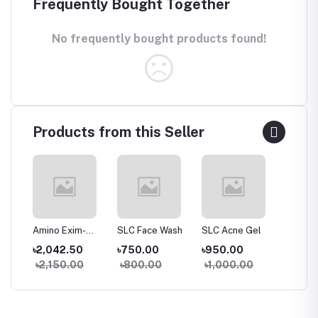
Frequently Bought Together
No frequently bought products found!
Products from this Seller
Amino Exim-
SLC Face Wash
SLC Acne Gel
NIRVAL
00 ml
30pcs Tablet
৳2,042.50
৳750.00
৳950.00
৳1,09
৳2,150.00
৳800.00
৳1,000.00
৳1,15