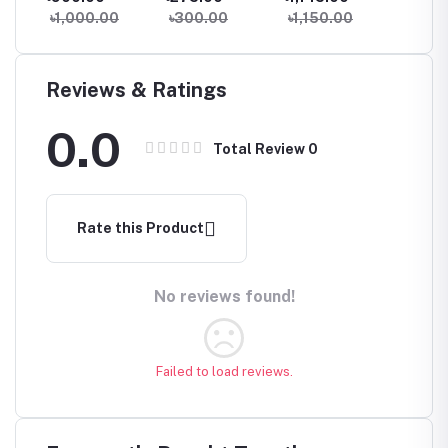
whitenening –
Matte Lotion
Lotion 
৳1,000.00
৳300.00
৳1,150.00
৳900
Brightening and
100ml
with 3%
Hyperpigmentation.
Acid, 1
Genuine
Arbutin
20%-30ml
Glutat
Reviews & Ratings
Niacin
Vitamin
0.0
for Me
Total Review
0
Pigment
Dark/A
Uneve
Rate this Product
No reviews found!
Failed to load reviews.