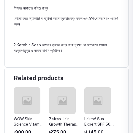
শিশুদের নাগালের বাইরে রাখুন
কোনো রকম অ্যালার্জি বা জ্বালা করলে ব্যবহার বন্ধ করুন এবং চিকিৎসকের সাথে পরামর্শ
করুন
? Ketobin Soap আপনার ত্বকের জন্য সেরা সুরক্ষা, যা আপনাকে ফাঙ্গাল
সংক্রমণমুক্ত ও সতেজ রাখবে প্রতিদিন।
Related products
WOW Skin
Zafran Hair
Lakmé Sun
Kozicar
s
Science Vitamin
Growth Therapy
Expert SPF 50
Lighten
am
C Serum for Skin
Oil - 150ml
PA+++ Ultra
Sticky
৳900.00
৳275.00
৳1,145.00
৳590.