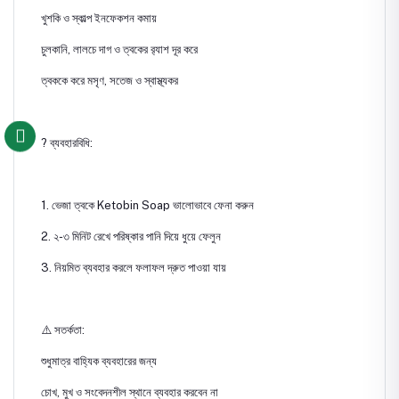
খুশকি ও স্কাল্প ইনফেকশন কমায়
চুলকানি, লালচে দাগ ও ত্বকের র‍্যাশ দূর করে
ত্বককে করে মসৃণ, সতেজ ও স্বাস্থ্যকর
? ব্যবহারবিধি:
1. ভেজা ত্বকে Ketobin Soap ভালোভাবে ফেনা করুন
2. ২-৩ মিনিট রেখে পরিষ্কার পানি দিয়ে ধুয়ে ফেলুন
3. নিয়মিত ব্যবহার করলে ফলাফল দ্রুত পাওয়া যায়
⚠️ সতর্কতা:
শুধুমাত্র বাহ্যিক ব্যবহারের জন্য
চোখ, মুখ ও সংবেদনশীল স্থানে ব্যবহার করবেন না