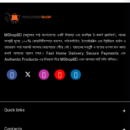
MShopBD (মজুমদার শপ) বাংলাদেশের একটি বিশ্বস্ত এবং জনপ্রিয় ই-কমার্স প্ল্যাটফর্ম। আমরা
সাশ্রয়ী মূল্যে ১০০% কোয়ালিটিসম্পন্ন ফ্যাশন, লাইফস্টাইল, ইলেকট্রনিক্স এবং প্রিমিয়াম হার্বাল ও
ন্যাচারাল পণ্য সরাসরি আপনার দোরগোড়ায় পৌঁছে দেই। গ্রাহকের সন্তুষ্টি ও পণ্যের গুণগত মান বজায়
রাখাই আমাদের প্রধান লক্ষ্য। Fast Home Delivery, Secure Payments এবং
Authentic Products-এর নিশ্চয়তা নিয়ে MShopBD এখন আপনার স্মার্ট শপিং পার্টনার।
Quick links
WhatsApp
Contacts