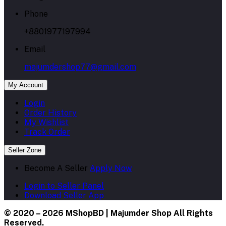
Phone
+8801977197994
Email
majumdershop77@gmail.com
My Account
Login
Order History
My Wishlist
Track Order
Seller Zone
Become A Seller
Apply Now
Login to Seller Panel
Download Seller App
© 2020 – 2026 MShopBD | Majumder Shop
All Rights
Reserved.