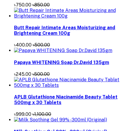
৳750.00
৳850.00
Butt Repair Intimate Areas Moisturizing and
Brightening Cream 100g
৳400.00
৳500.00
Papaya WHITENING Soap Dr.David 135gm
৳245.00
৳500.00
APLB Glutathione Niacinamide Beauty Tablet
500mg x 30 Tablets
৳999.00
৳1,100.00