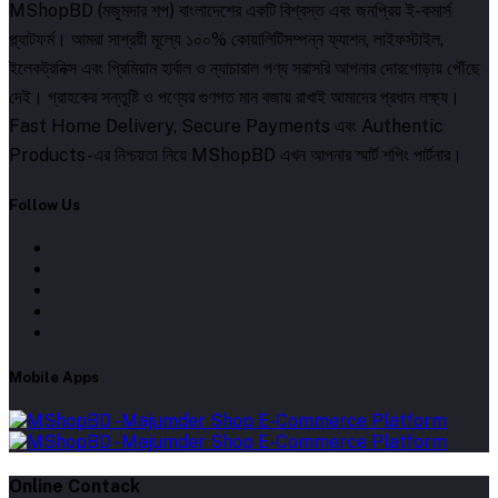
MShopBD (মজুমদার শপ) বাংলাদেশের একটি বিশ্বস্ত এবং জনপ্রিয় ই-কমার্স
প্ল্যাটফর্ম। আমরা সাশ্রয়ী মূল্যে ১০০% কোয়ালিটিসম্পন্ন ফ্যাশন, লাইফস্টাইল,
ইলেকট্রনিক্স এবং প্রিমিয়াম হার্বাল ও ন্যাচারাল পণ্য সরাসরি আপনার দোরগোড়ায় পৌঁছে
দেই। গ্রাহকের সন্তুষ্টি ও পণ্যের গুণগত মান বজায় রাখাই আমাদের প্রধান লক্ষ্য।
Fast Home Delivery, Secure Payments এবং Authentic
Products-এর নিশ্চয়তা নিয়ে MShopBD এখন আপনার স্মার্ট শপিং পার্টনার।
Follow Us
Mobile Apps
Online Contack