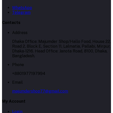
WhatsApp
Telegram
Contacts
Address
Dhaka Office: Majumder Shop/Hallo Food, House 22,
Road 2, Block E, Section 11, Lalmatia, Pallabi, Mirpur,
Dhaka-1216. Head Office: Janota Road, 8100, Dhaka,
Bangladesh.
Phone
+8801977197994
Email
majumdershop77@gmail.com
My Account
Login