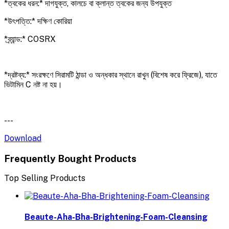
*ত্বকের ধরন:* দাগযুক্ত, কালচে বা ক্লান্ত ত্বকের জন্য উপযুক্ত
*উৎপত্তি:* দক্ষিণ কোরিয়া
*ব্র্যান্ড:* COSRX
*দ্রষ্টব্য:* সংরক্ষণে সিরামটি ঠান্ডা ও অন্ধকার স্থানে রাখুন (বিশেষ করে ফ্রিজে), যাতে
ভিটামিন C নষ্ট না হয়।
---
Download
Frequently Bought Products
Top Selling Products
Beaute-Aha-Bha-Brightening-Foam-Cleansing