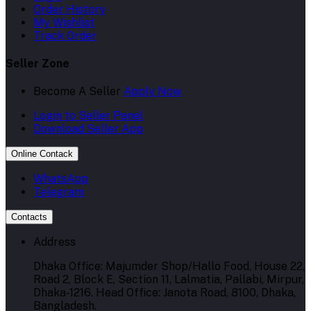
Order History
My Wishlist
Track Order
Seller Zone
Become A Seller
Apply Now
Login to Seller Panel
Download Seller App
Online Contack
WhatsApp
Telegram
Contacts
Address
Dhaka Office: Majumder Shop/Hallo Food, House 22,
Road 2, Block E, Section 11, Lalmatia, Pallabi, Mirpur,
Dhaka-1216. Head Office: Janota Road, 8100, Dhaka,
Bangladesh.