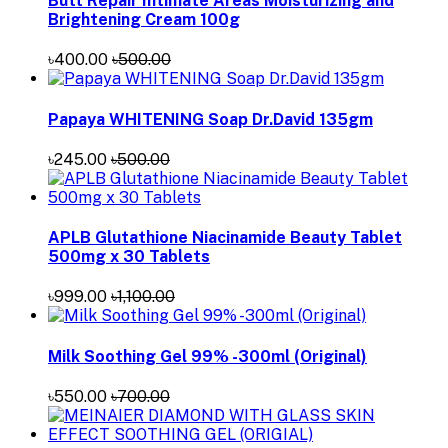
Butt Repair Intimate Areas Moisturizing and
Brightening Cream 100g
৳400.00
৳500.00
Papaya WHITENING Soap Dr.David 135gm
৳245.00
৳500.00
APLB Glutathione Niacinamide Beauty Tablet
500mg x 30 Tablets
৳999.00
৳1,100.00
Milk Soothing Gel 99% -300ml (Original)
৳550.00
৳700.00