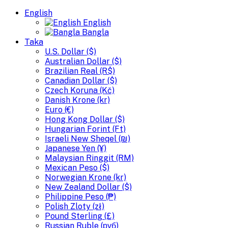
English
English
Bangla
Taka
U.S. Dollar ($)
Australian Dollar ($)
Brazilian Real (R$)
Canadian Dollar ($)
Czech Koruna (Kč)
Danish Krone (kr)
Euro (€)
Hong Kong Dollar ($)
Hungarian Forint (Ft)
Israeli New Sheqel (₪)
Japanese Yen (¥)
Malaysian Ringgit (RM)
Mexican Peso ($)
Norwegian Krone (kr)
New Zealand Dollar ($)
Philippine Peso (₱)
Polish Zloty (zł)
Pound Sterling (£)
Russian Ruble (руб)