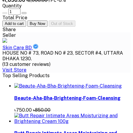
৳1,850.00
৳2,000.00
/Pc
-8%
Quantity
Total Price
Add to cart
Buy Now
Out of Stock
Share
Seller
Skin Care BD
HOUSE NO # 73, ROAD NO # 23, SECTOR #4, UTTARA
DHAKA 1230.
(13 customer reviews)
Visit Store
Top Selling Products
Beaute-Aha-Bha-Brightening-Foam-Cleansing
৳750.00
৳850.00