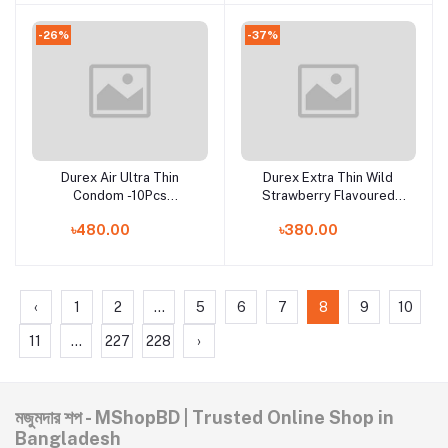
-26%
-37%
Durex Air Ultra Thin
Durex Extra Thin Wild
Add to cart
Add to cart
Condom -10Pcs
Strawberry Flavoured
Pack(India)
Condom - 10Pcs
৳480.00
৳380.00
Pack(India)
‹
1
2
...
5
6
7
8
9
10
11
...
227
228
›
মজুমদার শপ - MShopBD | Trusted Online Shop in
Bangladesh