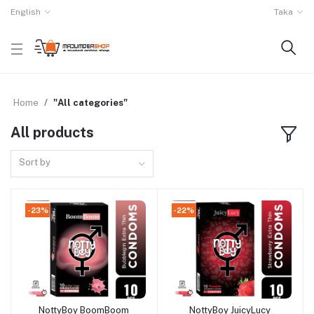
English
Taka
Home
"All categories"
All products
Sort by
-23%
-22%
NottyBoy BoomBoom
NottyBoy JuicyLucy
Add to cart
Add to cart