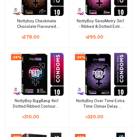
Nottyboy Checkmate
NottyBoy SexoMetry 3in1
Add to cart
Add to cart
Chocolate Flavoured
- Ribbed & Dotted Extra
Condom - 10Pcs
Time Condom - 10Pcs
৳278.00
৳295.00
Pack(India)
Pack(India)
-28%
-26%
NottyBoy BiggBang 4in1
NottyBoy Over Time Extra
Add to cart
Add to cart
Dotted Ribbed Contoured
Time Climax Delay
Climax Delay Extra Time
Condom - 10Pcs
৳310.00
৳320.00
Condom - 10Pcs
Pack(India)
Pack(India)
-39%
-40%