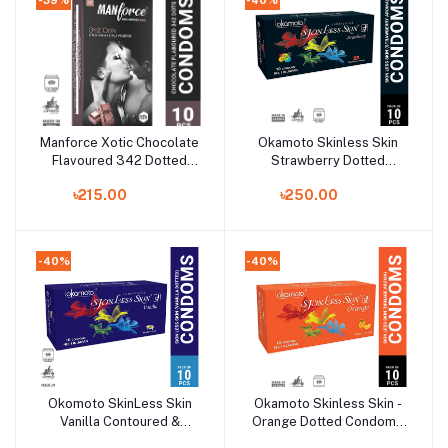
Manforce Xotic Chocolate
Okamoto Skinless Skin
Add to cart
Add to cart
Flavoured 342 Dotted
Strawberry Dotted
Condom - 10pcs
Condom - 10Pcs
৳215.00
৳250.00
Pack(India)
Pack(Japan)
-40%
-40%
Okomoto SkinLess Skin
Okamoto Skinless Skin -
Add to cart
Add to cart
Vanilla Contoured &
Orange Dotted Condom -
Dotted Condom - 10Pcs
10Pcs Pack(Japan)