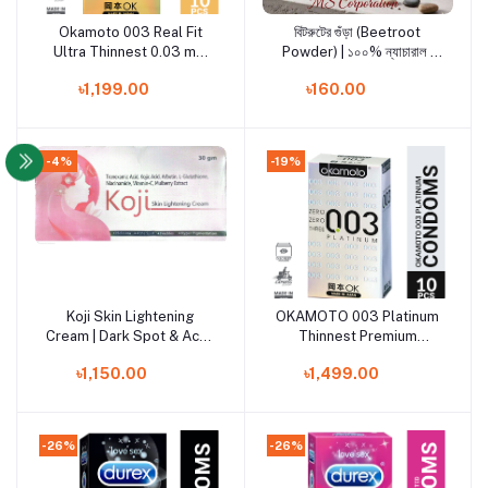
Okamoto 003 Real Fit
বিটরুটের গুঁড়া (Beetroot
Add to cart
Add to cart
Ultra Thinnest 0.03 mm
Powder) | ১০০% ন্যাচারাল |
Premium Snug Fit Condom
সেরা দাম বাংলাদেশ
৳1,199.00
৳160.00
- 10pcs Pack(Made In
Japan)
-4%
-19%
Koji Skin Lightening
OKAMOTO 003 Platinum
Add to cart
Add to cart
Cream | Dark Spot & Acne
Thinnest Premium
Mark Removal | Original
Condom - 10Pcs
৳1,150.00
৳1,499.00
Pack(Made In Japan)
-26%
-26%