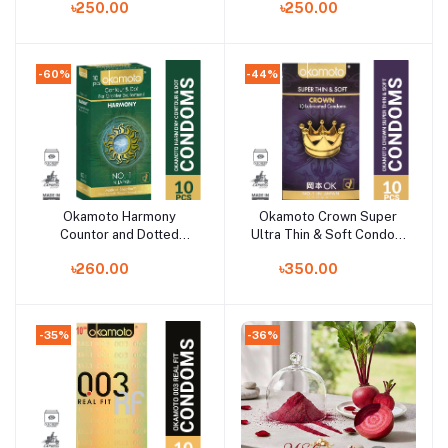
৳250.00
৳250.00
Pack(Japan)
-60%
-44%
Okamoto Harmony
Okamoto Crown Super
Add to cart
Add to cart
Countor and Dotted
Ultra Thin & Soft Condom
Condom - 10Pcs
- 10Pcs Pack(Japan)
৳260.00
৳350.00
Pack(Japan)
-35%
-36%