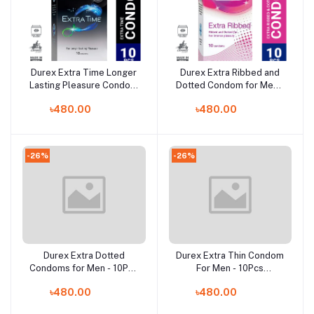
Durex Extra Time Longer
Durex Extra Ribbed and
Add to cart
Add to cart
Lasting Pleasure Condom
Dotted Condom for Men -
- 10Pcs Pack(India)
10Pcs Pack(India)
৳480.00
৳480.00
-26%
-26%
Durex Extra Dotted
Durex Extra Thin Condom
Add to cart
Add to cart
Condoms for Men - 10Pcs
For Men - 10Pcs
Pack(India)
Pack(India)
৳480.00
৳480.00