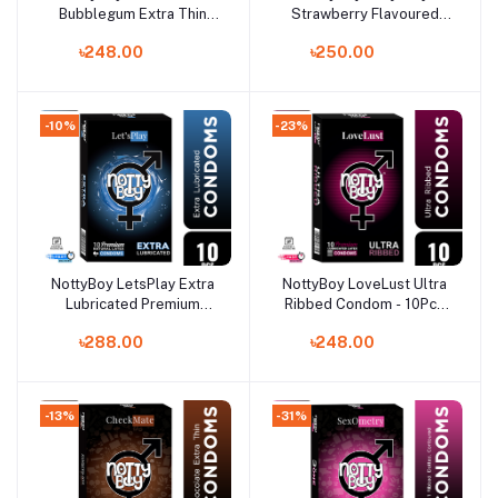
Bubblegum Extra Thin
Strawberry Flavoured
Flavoured Condom -
Condom - 10Pcs
৳248.00
৳250.00
10Pcs Pack(India)
Pack(India)
-10%
-23%
NottyBoy LetsPlay Extra
NottyBoy LoveLust Ultra
Add to cart
Add to cart
Lubricated Premium
Ribbed Condom - 10Pcs
Condom - 10Pcs
Pack(India)
৳288.00
৳248.00
Pack(India)
-13%
-31%