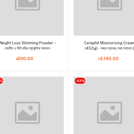
Add to cart
Add to cart
Weight Loss Slimming Powder –
Cetaphil Moisturizing Crea
মেদহীন ও ফিট বডির প্রাকৃতিক সমাধান
(453g) - শুষ্ক ত্বকের সেরা সমাধান 
৳200.00
৳3,195.00
0%
-43%