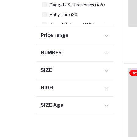
Gadgets & Electronics (42)
Baby Care (20)
Sexual Wellness (485)
Sports & Outdoors (5)
Price range
Digital Services (2)
NUMBER
Gardening & Seeds (1)
Books & Education (24)
SIZE
-5
HIGH
SIZE Age