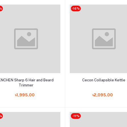
%
-16%
Add to cart
Add to cart
ENCHEN Sharp 6 Hair and Beard
Cecon Collapsible Kettle
Trimmer
৳1,995.00
৳2,095.00
%
-11%