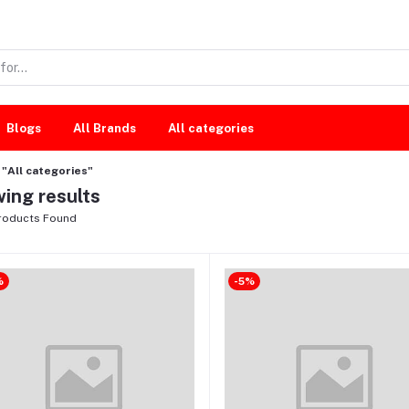
Blogs
All Brands
All categories
"All categories"
ing results
roducts Found
%
-5%