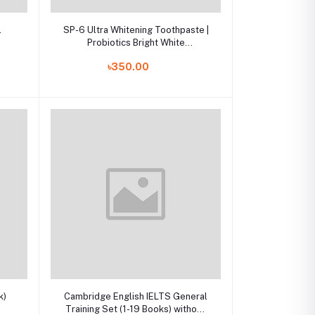
Add to cart
l
SP-6 Ultra Whitening Toothpaste |
Probiotics Bright White
Toothpaste | Fresh Breath & Daily
৳350.00
Oral Care | 120g
Add to cart
k)
Cambridge English IELTS General
Training Set (1-19 Books) without