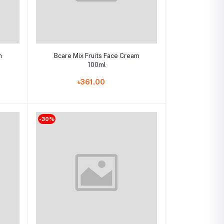
Add to cart
h
Bcare Mix Fruits Face Cream
100ml
৳361.00
-30%