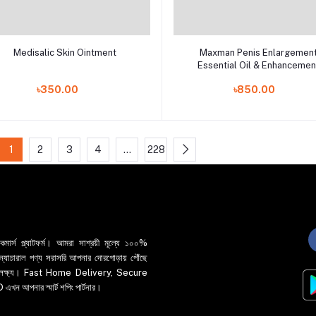
Add to cart
Add to cart
Medisalic Skin Ointment
Maxman Penis Enlargemen
Essential Oil & Enhancemen
৳350.00
৳850.00
1
2
3
4
…
228
র্স প্ল্যাটফর্ম। আমরা সাশ্রয়ী মূল্যে ১০০%
 ও ন্যাচারাল পণ্য সরাসরি আপনার দোরগোড়ায় পৌঁছে
্রধান লক্ষ্য। Fast Home Delivery, Secure
পনার স্মার্ট শপিং পার্টনার।