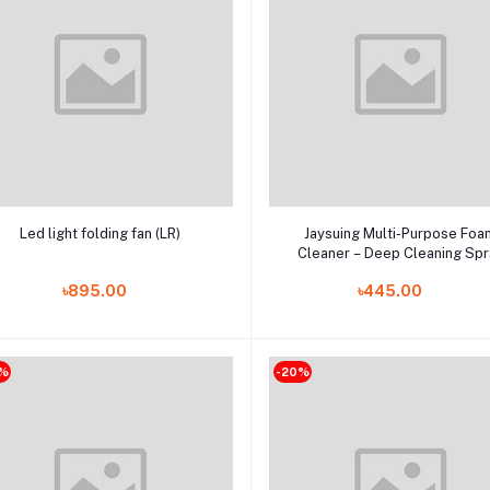
Add to cart
Add to cart
Led light folding fan (LR)
Jaysuing Multi-Purpose Foa
Cleaner – Deep Cleaning Spr
for Kitchen, Car & Home Surf
৳895.00
৳445.00
0%
-20%