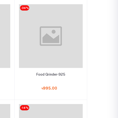
-34%
Add to cart
Food Grinder-925
৳995.00
-14%