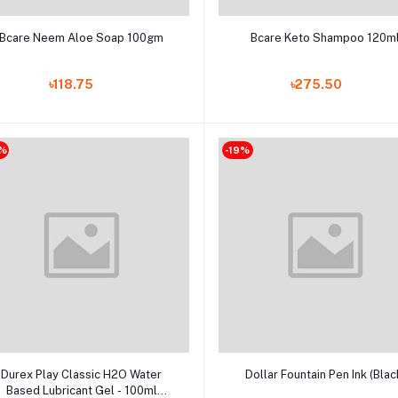
Add to cart
Add to cart
Bcare Neem Aloe Soap 100gm
Bcare Keto Shampoo 120m
৳118.75
৳275.50
6%
-19%
Add to cart
Add to cart
Durex Play Classic H2O Water
Dollar Fountain Pen Ink (Blac
Based Lubricant Gel - 100ml