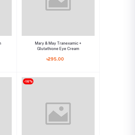
Add to cart
m
Mary & May Tranexamic +
|
Glutathione Eye Cream
৳295.00
-16%