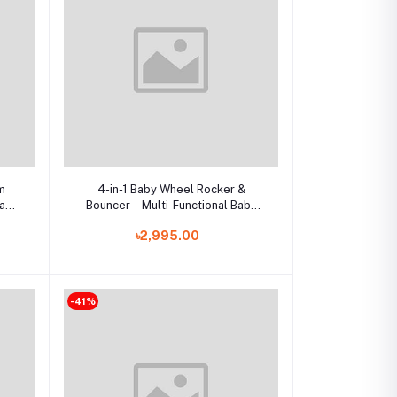
Add to cart
m
4-in-1 Baby Wheel Rocker &
ay
Bouncer – Multi-Functional Baby
aces
Comfort Station
৳2,995.00
-41%