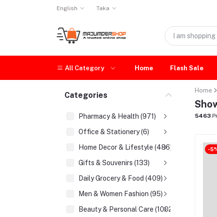
English
Taka
All Category
Home
Flash Sale
Home
Categories
Show
Pharmacy & Health (971)
5463
P
Office & Stationery (6)
Home Decor & Lifestyle (486)
-5
Gifts & Souvenirs (133)
Daily Grocery & Food (409)
Men & Women Fashion (95)
Beauty & Personal Care (1002)