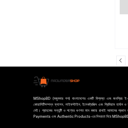
MShopBD (মজুমদার শপ) বাংলাদেশের একটি বিশ্বস্ত এবং জনপ্রিয় ই-কমা
কোয়ালিটিসম্পন্ন ফ্যাশন, লাইফস্টাইল, ইলেকট্রনিক্স এবং প্রিমিয়াম হার্বাল
দেই। গ্রাহকের সন্তুষ্টি ও পণ্যের গুণগত মান বজায় রাখাই আমাদের প
Payments এবং Authentic Products-এর নিশ্চয়তা নিয়ে MShopBD এখন আ