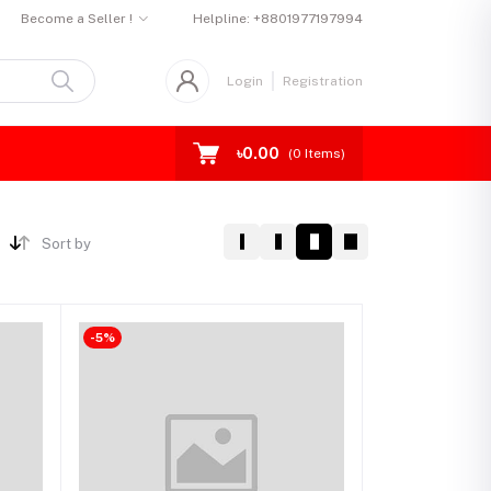
Become a Seller !
Helpline:
+8801977197994
Login
Registration
৳0.00
(
0
Items)
Sort by
-5%