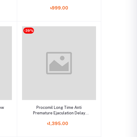
DVD
৳999.00
-39%
Add to cart
ow
Procomil Long Time Anti
Premature Ejaculation Delay
Spray (Original Germany)
৳1,395.00