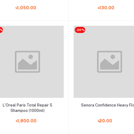
(Thailand)
৳1,050.00
৳130.00
0%
-20%
Add to cart
Add to cart
L'Oreal Paris Total Repair 5
Senora Confidence Heavy Fl
Shampoo (1000ml)
৳1,800.00
৳20.00