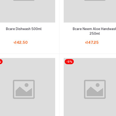
Add to cart
Add to cart
Bcare Dishwash 500ml
Bcare Neem Aloe Handwas
250ml
৳142.50
৳147.25
%
-5%