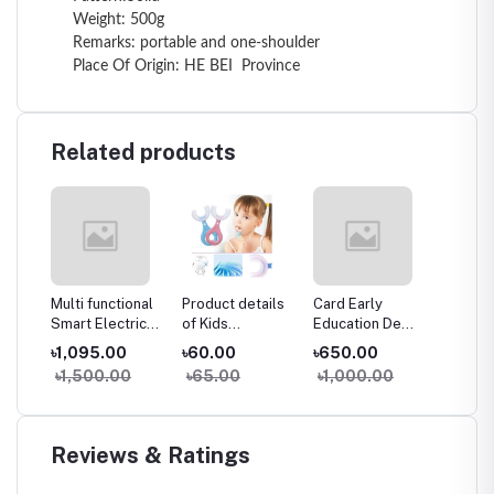
Weight: 500g
Remarks: portable and one-shoulder
Place Of Origin: HE BEI Province
Related products
ew
Multi functional
Product details
Card Early
4PCs
onal
Smart Electric
of Kids
Education De
Refrige
Grinder Machine
Toothbrush U-
Vice (Card Early
Pads F
৳1,095.00
৳60.00
৳650.00
৳245.
oe
Shape Infant
Education
Mats
৳1,500.00
৳65.00
৳1,000.00
৳500
me
with Handle
Machine Words
Silicone Oral
Card Reading
orage
Care Cleaning
Learning Device
Brush for
Educational Toy
Reviews & Ratings
Toddlers Ages
2-12 Baby