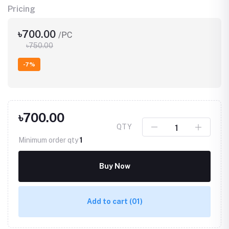
Pricing
৳700.00
/PC
৳750.00
-7%
৳700.00
QTY
Minimum order qty
1
Buy Now
Add to cart
(01)