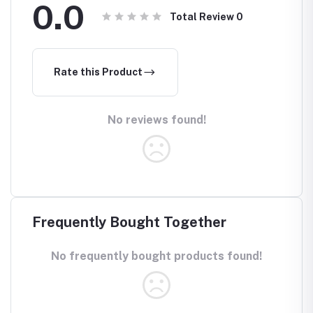
0.0
toothbrush
Total Review
0
Color: Multicolor
Material:
Silicone. Size:
4.72x1.97 Inch.
Recom
Rate this Product
No reviews found!
Frequently Bought Together
No frequently bought products found!