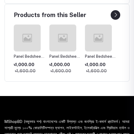
Products from this Seller
heet
Panel Bedsheet
Panel Bedsheet
Panel Bedsheet
Panel 
156
3pcs Set 3164
3pcs Set 3144
3pcs Set 3170
3pcs S
৳1,000.00
৳1,000.00
৳1,000.00
৳1,00
৳1,600.00
৳1,600.00
৳1,600.00
৳1,60
MShopBD (মজুমদার শপ) বাংলাদেশের একটি বিশ্বস্ত এবং জনপ্রিয় ই-কমার্স প্ল্যাটফর্ম। আমরা
সাশ্রয়ী মূল্যে ১০০% কোয়ালিটিসম্পন্ন ফ্যাশন, লাইফস্টাইল, ইলেকট্রনিক্স এবং প্রিমিয়াম হার্বাল ও