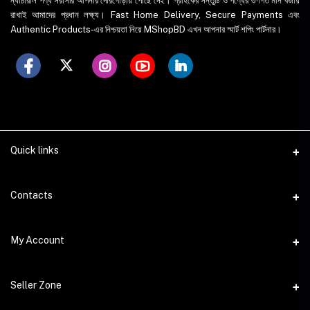
ন্যাচারাল পণ্য সরাসরি আপনার দোরগোড়ায় পৌঁছে দেই। গ্রাহকের সন্তুষ্টি ও পণ্যের গুণগত মান বজায়
রাখাই আমাদের প্রধান লক্ষ্য। Fast Home Delivery, Secure Payments এবং
Authentic Products-এর নিশ্চয়তা নিয়ে MShopBD এখন আপনার স্মার্ট শপিং পার্টনার।
Quick links
WhatsApp
Contacts
Telegram
Address
My Account
Dhaka Office: Majumder Shop/Hallo Food, House 22, Road 2, Block
E, Section 11, Lalmatia, Pallabi, Mirpur, Dhaka-1216. Head Office:
Janota Road, 8100, Dhaka, Bangladesh.
Login
Seller Zone
Order History
Phone