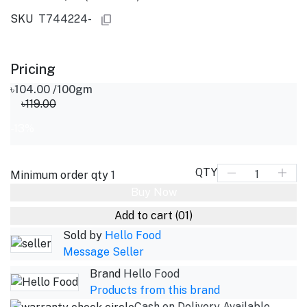
SKU
T744224-
Pricing
৳104.00
/100gm
৳119.00
-13%
QTY
Minimum order qty
1
Buy Now
Add to cart
(01)
Sold by
Hello Food
Message Seller
Brand
Hello Food
Products from this brand
Cash on Delivery Available