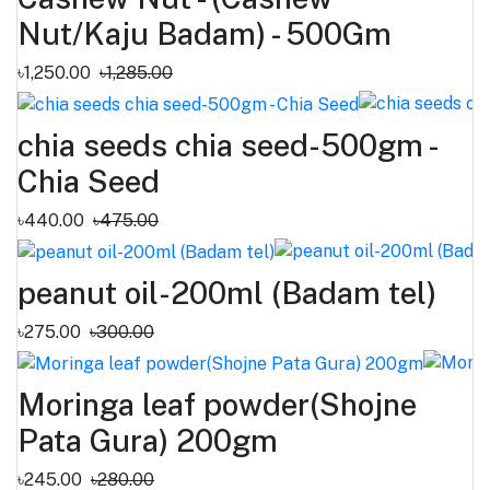
Nut/Kaju Badam) - 500Gm
৳1,250.00
৳1,285.00
chia seeds chia seed-500gm -
Chia Seed
৳440.00
৳475.00
peanut oil-200ml (Badam tel)
৳275.00
৳300.00
Moringa leaf powder(Shojne
Pata Gura) 200gm
৳245.00
৳280.00