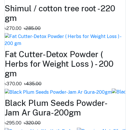
Shimul / cotton tree root -220
gm
৳270.00
৳285.00
Fat Cutter-Detox Powder (
Herbs for Weight Loss ) - 200
gm
৳370.00
৳435.00
Black Plum Seeds Powder-
Jam Ar Gura-200gm
৳295.00
৳320.00