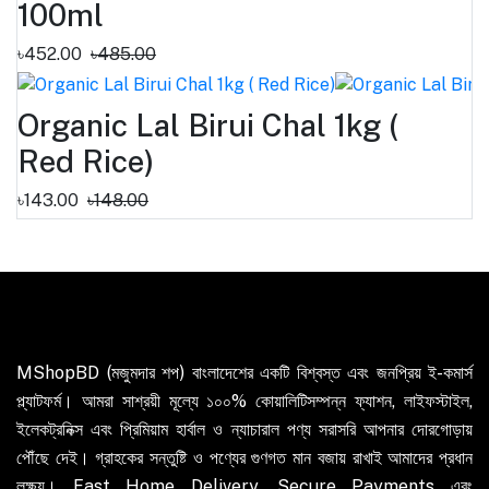
100ml
৳452.00
৳485.00
Organic Lal Birui Chal 1kg (
Red Rice)
৳143.00
৳148.00
MShopBD (মজুমদার শপ) বাংলাদেশের একটি বিশ্বস্ত এবং জনপ্রিয় ই-কমার্স
প্ল্যাটফর্ম। আমরা সাশ্রয়ী মূল্যে ১০০% কোয়ালিটিসম্পন্ন ফ্যাশন, লাইফস্টাইল,
ইলেকট্রনিক্স এবং প্রিমিয়াম হার্বাল ও ন্যাচারাল পণ্য সরাসরি আপনার দোরগোড়ায়
পৌঁছে দেই। গ্রাহকের সন্তুষ্টি ও পণ্যের গুণগত মান বজায় রাখাই আমাদের প্রধান
লক্ষ্য। Fast Home Delivery, Secure Payments এবং