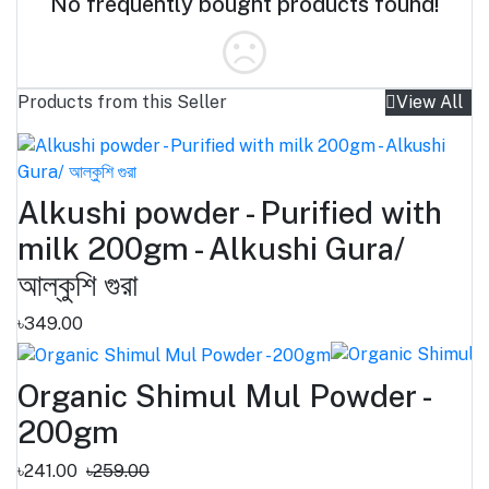
No frequently bought products found!
Products from this Seller
View All
Alkushi powder - Purified with
milk 200gm - Alkushi Gura/
আল্কুশি গুরা
৳349.00
Organic Shimul Mul Powder -
200gm
৳241.00
৳259.00