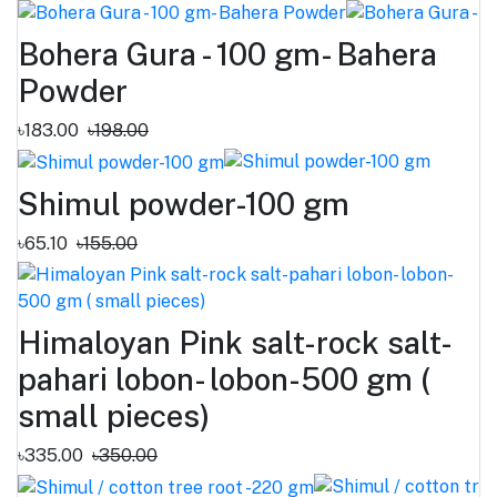
Bohera Gura - 100 gm- Bahera
Powder
৳183.00
৳198.00
Shimul powder-100 gm
৳65.10
৳155.00
Himaloyan Pink salt-rock salt-
pahari lobon- lobon-500 gm (
small pieces)
৳335.00
৳350.00