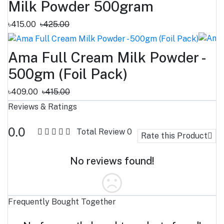
Milk Powder 500gram
৳415.00
৳425.00
Ama Full Cream Milk Powder -
500gm (Foil Pack)
৳409.00
৳415.00
Reviews & Ratings
0.0
Total Review
0
Rate this Product
No reviews found!
Frequently Bought Together