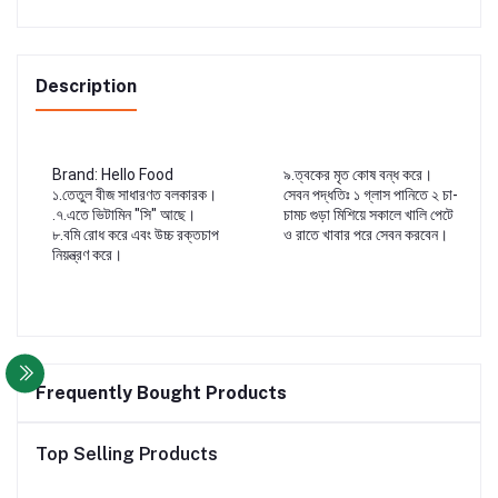
Description
Brand: Hello Food
৯.ত্বকের মৃত কোষ বন্ধ করে।
১.তেতুল বীজ সাধারণত বলকারক।
সেবন পদ্ধতিঃ ১ গ্লাস পানিতে ২ চা-
.৭.এতে ভিটামিন "সি" আছে।
চামচ গুড়া মিশিয়ে সকালে খালি পেটে
৮.বমি রোধ করে এবং উচ্চ রক্তচাপ
ও রাতে খাবার পরে সেবন করবেন।
নিয়ন্ত্রণ করে।
Frequently Bought Products
Top Selling Products