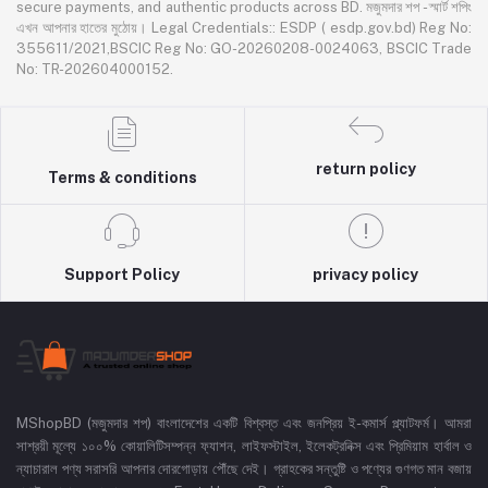
secure payments, and authentic products across BD. মজুমদার শপ - স্মার্ট শপিং
এখন আপনার হাতের মুঠোয়। Legal Credentials:: ESDP ( esdp.gov.bd) Reg No:
355611/2021,BSCIC Reg No: GO-20260208-0024063, BSCIC Trade
No: TR-202604000152.
return policy
Terms & conditions
Support Policy
privacy policy
MShopBD (মজুমদার শপ) বাংলাদেশের একটি বিশ্বস্ত এবং জনপ্রিয় ই-কমার্স প্ল্যাটফর্ম। আমরা
সাশ্রয়ী মূল্যে ১০০% কোয়ালিটিসম্পন্ন ফ্যাশন, লাইফস্টাইল, ইলেকট্রনিক্স এবং প্রিমিয়াম হার্বাল ও
ন্যাচারাল পণ্য সরাসরি আপনার দোরগোড়ায় পৌঁছে দেই। গ্রাহকের সন্তুষ্টি ও পণ্যের গুণগত মান বজায়