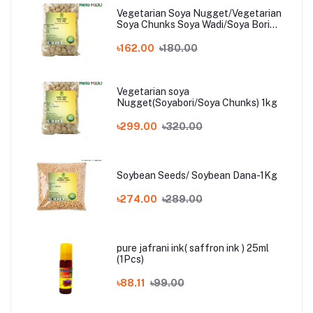
Vegetarian Soya Nugget/Vegetarian
Soya Chunks Soya Wadi/Soya Bori
500Gm
৳162.00
৳180.00
Vegetarian soya
Nugget(Soyabori/Soya Chunks) 1kg
৳299.00
৳320.00
Soybean Seeds/ Soybean Dana-1Kg
৳274.00
৳289.00
pure jafrani ink( saffron ink ) 25ml
(1Pcs)
৳88.11
৳99.00