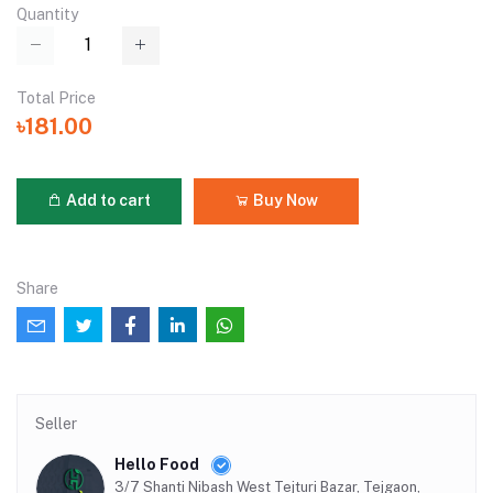
Quantity
Total Price
৳181.00
Add to cart
Buy Now
Share
Seller
Hello Food
3/7 Shanti Nibash West Tejturi Bazar, Tejgaon,