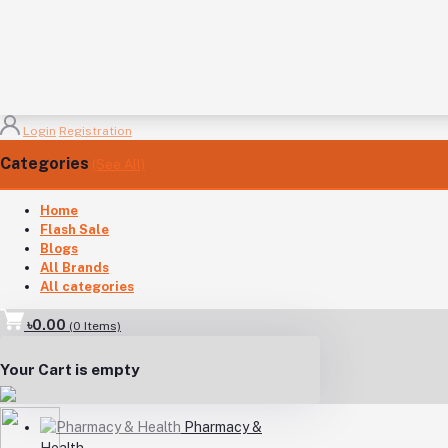
Login
Registration
Categories
(See All)
Home
Flash Sale
Blogs
All Brands
All categories
৳0.00
(
0
Items)
Your Cart is empty
Pharmacy &
Health