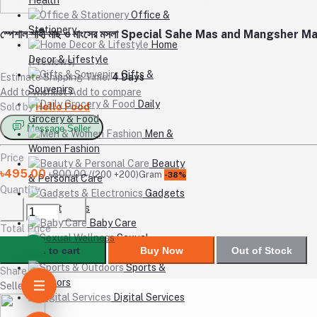
Office &
Stationery
স্পেশাল শাহী মাছ ও মাংসের মসলা Special Sahe Mas and Mangsher M
Home
Decor & Lifestyle
(1 reviews)
Gifts &
Estimate Shipping Time:
4 Days
Souvenirs
Add to wishlist
Add to compare
Daily
Sold by
Hello Food
Grocery & Food
Message Seller
Men &
Women Fashion
Price
Beauty
৳495.00
৳800.00
/(200 +200)Gram
-38%
& Personal Care
Quantity
Gadgets
& Electronics
Baby Care
Total Price
Sexual
Add to cart
Buy Now
Out of Stock
Wellness
Sports &
Share
Outdoors
Seller
Digital Services