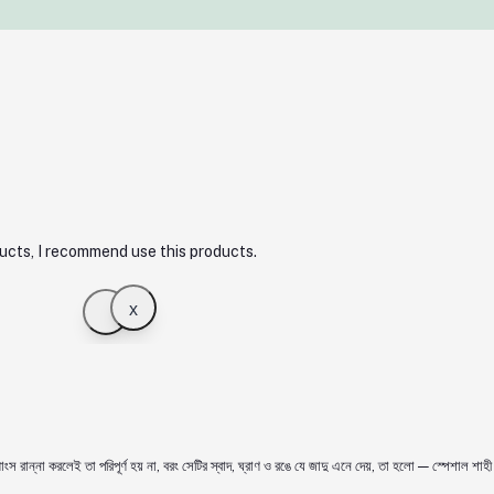
ucts, I recommend use this products.
x
ংস রান্না করলেই তা পরিপূর্ণ হয় না, বরং সেটির স্বাদ, ঘ্রাণ ও রঙে যে জাদু এনে দেয়, তা হলো — স্পেশাল