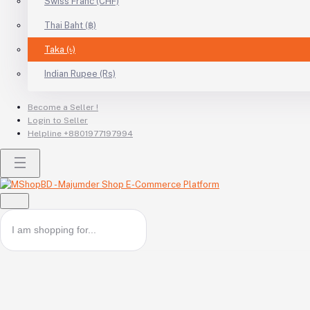
Swiss Franc (CHF)
Thai Baht (฿)
Taka (৳)
Indian Rupee (Rs)
Become a Seller !
Login to Seller
Helpline
+8801977197994