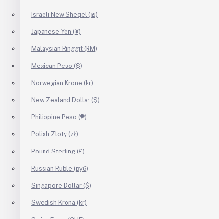
Israeli New Sheqel (₪)
Japanese Yen (¥)
Malaysian Ringgit (RM)
Mexican Peso ($)
Norwegian Krone (kr)
New Zealand Dollar ($)
Philippine Peso (₱)
Polish Zloty (zł)
Pound Sterling (£)
Russian Ruble (руб)
Singapore Dollar ($)
Swedish Krona (kr)