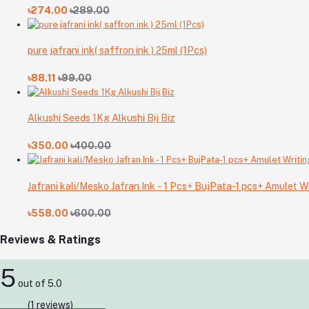
৳274.00
৳289.00
pure jafrani ink( saffron ink ) 25ml (1Pcs)
৳88.11
৳99.00
Alkushi Seeds 1Kg Alkushi Bij Biz
৳350.00
৳400.00
Jafrani kali/Mesko Jafran Ink - 1 Pcs+ BujPata-1 pcs+ Amulet Wr
৳558.00
৳600.00
Reviews & Ratings
5
out of 5.0
(1 reviews)