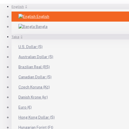
English
English
Bangla
Taka
U.S. Dollar ($)
Australian Dollar ($)
Brazilian Real (R$)
Canadian Dollar ($)
Czech Koruna (Kč)
Danish Krone (kr)
Euro (€)
Hong Kong Dollar ($)
Hungarian Forint (Ft)