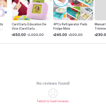
ids
Card Early Education De
4PCs Refrigerator Pads
Manual 
e
Vice (Card Early
Fridge Mats
Trimmer
Education Machine Words
for Me
৳650.00
৳1,000.00
৳245.00
৳500.00
৳230.
Card Reading Learning
Device Educational Toy
 Baby
x1.97
No reviews found!
Failed to load reviews.