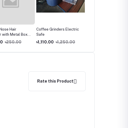
Nose Hair
Coffee Grinders Electric
GREEN Modern Coffee
 with Metal Box
Safe
Cup Saucer
n and women
00
৳250.00
৳1,110.00
৳1,250.00
৳920.00
৳1,020.00
Rate this Product