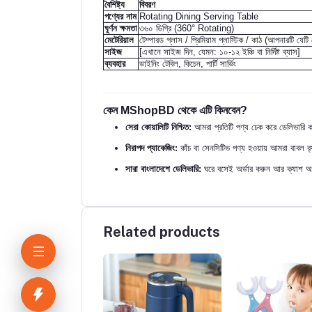
বৈশিষ্ট্য
বিবরণ
পণ্যের নাম
Rotating Dining Serving Table
ঘূর্ণন ক্ষমতা
৩৬০ ডিগ্রি (360° Rotating)
মেটেরিয়াল
টেম্পারড গ্লাস / প্রিমিয়াম প্লাস্টিক / কাঠ (আপনারটি যেটি 
সাইজ
[এখানে সাইজ দিন, যেমন: ১০-১২ ইঞ্চি বা নির্দিষ্ট ব্যাস]
ব্যবহার
ডাইনিং টেবিল, কিচেন, পার্টি সার্ভিং
কেন MShopBD থেকে এটি কিনবেন?
সেরা কোয়ালিটি নিশ্চিত:
আমরা প্রতিটি পণ্য চেক করে ডেলিভারি 
নিরাপদ প্যাকেজিং:
কাঁচ বা সেনসিটিভ পণ্য হওয়ায় আমরা বাবল র‍্যা
সারা বাংলাদেশে ডেলিভারি:
ঘরে বসেই অর্ডার করুন আর ক্যাশ অ
Related products