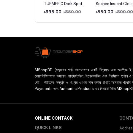
ve moisturizing Dark
TURMERIC Dark Spot
Kitchen Instant Clea
 cream from face
Corrector Serum,
Powder,multi-purpo
5.00
৳850.00
৳695.00
৳850.00
৳550.00
৳800.00
OE Seed Oil
Turmeric Repair Face
Foam Cleaner Rust
Serum, Turmeric Face
Remover, Soak To C
Serum, Turmeric Essential
Greasy Dirt
Oil, Dark Spot Corrector
Remover Serum for Face
Melasma Treatment (1Pc-
30ML)
MShopBD (মজুমদার শপ) বাংলাদেশের একটি বিশ্বস্ত এবং জনপ্রিয় ই-কমা
কোয়ালিটিসম্পন্ন ফ্যাশন, লাইফস্টাইল, ইলেকট্রনিক্স এবং প্রিমিয়াম হার্বাল
দেই। গ্রাহকের সন্তুষ্টি ও পণ্যের গুণগত মান বজায় রাখাই আমাদের প
Payments এবং Authentic Products-এর নিশ্চয়তা নিয়ে MShopBD এখন আ
ONLINE CONTACK
CONT
QUICK LINKS
Addres