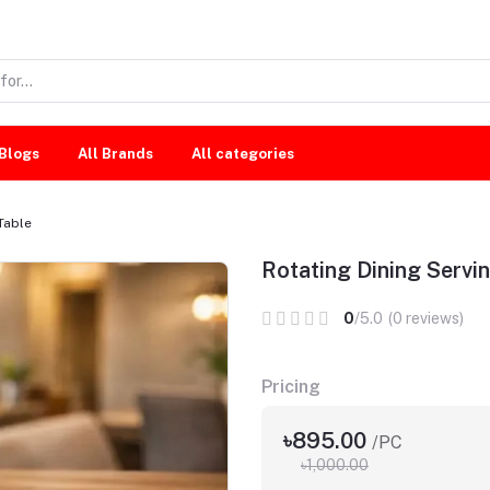
Blogs
All Brands
All categories
Table
Rotating Dining Servi
0
/5.0
(0 reviews)
Pricing
৳895.00
/PC
৳1,000.00