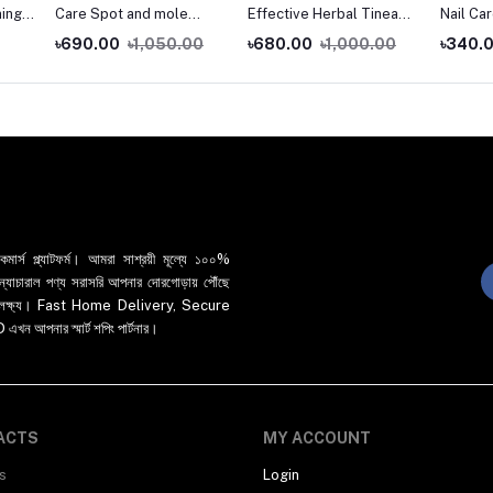
ning
Care Spot and mole
Effective Herbal Tinea
Nail Ca
se
Removal Rose Extract
Cream Fungal Anti-
Nourish
৳690.00
৳1,050.00
৳680.00
৳1,000.00
৳340.
Organic Tags Solutions
infections Ointment
Nail Fun
lean
Skin Tag Remover Serum
Health Care *Z
Broken 
And Han
র্স প্ল্যাটফর্ম। আমরা সাশ্রয়ী মূল্যে ১০০%
 ও ন্যাচারাল পণ্য সরাসরি আপনার দোরগোড়ায় পৌঁছে
্রধান লক্ষ্য। Fast Home Delivery, Secure
পনার স্মার্ট শপিং পার্টনার।
ACTS
MY ACCOUNT
s
Login