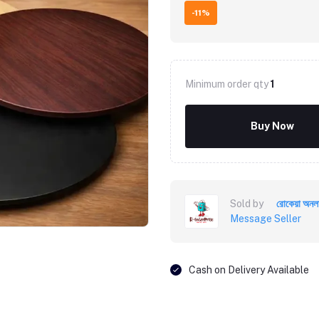
-11%
Minimum order qty
1
Buy Now
Sold by
রোকেয়া অনল
Message Seller
Cash on Delivery Available