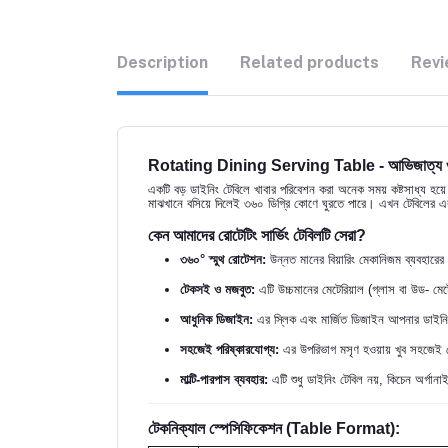
Description
Related products
Revi
Rotating Dining Serving Table - আভিজাত্য ও 
একটি বড় ডাইনিং টেবিলে খাবার পরিবেশন করা অনেক সময় কষ্টসাধ্য 
মাঝখানে বসিয়ে দিলেই ৩৬০ ডিগ্রি কোণে ঘুরতে পারে। এখন টেবিলের এক 
কেন আমাদের রোটেটিং সার্ভিং টেবিলটি সেরা?
৩৬০° স্মুথ রোটেশন:
উন্নত মানের বিয়ারিং মেকানিজম ব্যবহার
টেকসই ও মজবুত:
এটি উচ্চমানের মেটেরিয়াল (গ্লাস বা উড- মেট
আধুনিক ডিজাইন:
এর স্লিক এবং মার্জিত ডিজাইন আপনার ডাইনিং র
সহজেই পরিষ্কারযোগ্য:
এর উপরিভাগ মসৃণ হওয়ায় খুব সহজেই ভ
মাল্টি-পারপাস ব্যবহার:
এটি শুধু ডাইনিং টেবিল নয়, কিচেন অর্গানা
টেকনিক্যাল স্পেসিফিকেশন (Table Format):