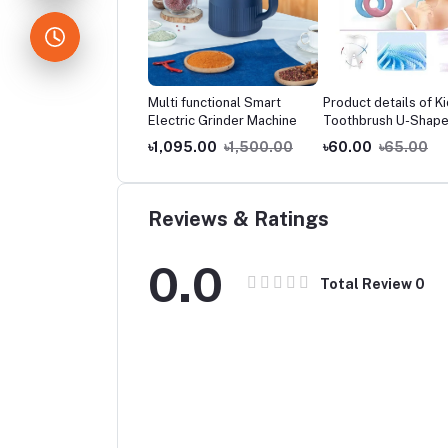
ers-New multi-
Multi functional Smart
Product details of K
tional household
Electric Grinder Machine
Toothbrush U-Shap
able shoe cabinet,
Infant with Handle
5.00
৳1,000.00
৳1,095.00
৳1,500.00
৳60.00
৳65.00
 balcony toy
Silicone Oral Care
able storage unit
Cleaning Brush for
Toddlers Ages 2-12
toothbrush Color:
Reviews & Ratings
Multicolor Material:
Silicone. Size: 4.72
0.0
Inch. Recom
Total Review
0