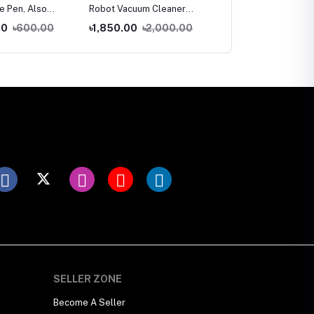
re Pen, Also
Robot Vacuum Cleaner
Smart Hand Twist flat
es Cosmetic For A
Fully Automatic Mopping
mop Easy floor cleaner
00
৳600.00
৳1,850.00
৳2,000.00
৳1,350.00
৳2,000.0
gus Infection For
Robot, Household
Nails Leave Foot
Intelligent Sweeping
d,
Robot, Charging Ultra-
Thin Dry and Wet Mopping
Dual-Purpose Floor
Mopping Artifact for Hard
Floor, Carpet
SELLER ZONE
Become A Seller