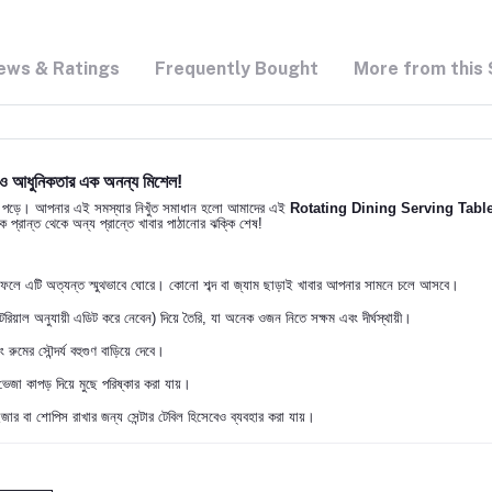
ews & Ratings
Frequently Bought
More from this 
আধুনিকতার এক অনন্য মিশেল!
হয়ে পড়ে। আপনার এই সমস্যার নিখুঁত সমাধান হলো আমাদের এই
Rotating Dining Serving Tabl
প্রান্ত থেকে অন্য প্রান্তে খাবার পাঠানোর ঝক্কি শেষ!
ের ফলে এটি অত্যন্ত স্মুথভাবে ঘোরে। কোনো শব্দ বা জ্যাম ছাড়াই খাবার আপনার সামনে চলে আসবে।
েরিয়াল অনুযায়ী এডিট করে নেবেন) দিয়ে তৈরি, যা অনেক ওজন নিতে সক্ষম এবং দীর্ঘস্থায়ী।
ুমের সৌন্দর্য বহুগুণ বাড়িয়ে দেবে।
েজা কাপড় দিয়ে মুছে পরিষ্কার করা যায়।
ইজার বা শোপিস রাখার জন্য সেন্টার টেবিল হিসেবেও ব্যবহার করা যায়।