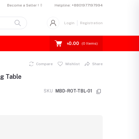
Become a Seller !
Helpline:
+8801977197994
Login
Registration
৳0.00
(
0
Items)
Compare
Wishlist
Share
ng Table
SKU
MBD-ROT-TBL-01