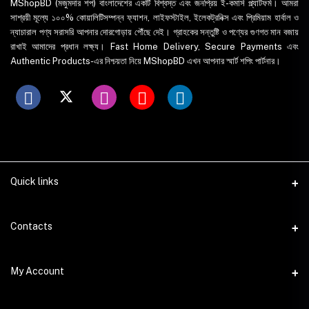
MShopBD (মজুমদার শপ) বাংলাদেশের একটি বিশ্বস্ত এবং জনপ্রিয় ই-কমার্স প্ল্যাটফর্ম। আমরা
সাশ্রয়ী মূল্যে ১০০% কোয়ালিটিসম্পন্ন ফ্যাশন, লাইফস্টাইল, ইলেকট্রনিক্স এবং প্রিমিয়াম হার্বাল ও
ন্যাচারাল পণ্য সরাসরি আপনার দোরগোড়ায় পৌঁছে দেই। গ্রাহকের সন্তুষ্টি ও পণ্যের গুণগত মান বজায়
রাখাই আমাদের প্রধান লক্ষ্য। Fast Home Delivery, Secure Payments এবং
Authentic Products-এর নিশ্চয়তা নিয়ে MShopBD এখন আপনার স্মার্ট শপিং পার্টনার।
Quick links
WhatsApp
Contacts
Telegram
Address
My Account
Dhaka Office: Majumder Shop/Hallo Food, House 22, Road 2, Block
E, Section 11, Lalmatia, Pallabi, Mirpur, Dhaka-1216. Head Office: