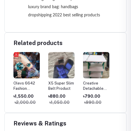
luxury brand bag: handbags
dropshipping 2022 best selling products
Related products
Olevs 6642
X5 Super Slim
Creative
Makeu
De
Fashion
Belt Product
Detachable
Organi
arly
Stainless Steel
Shoe Rack, Hous
Degree
৳1,550.00
৳880.00
৳790.00
৳1,02
Chronograph
Product
Rotata
৳2,000.00
৳1,050.00
৳990.00
৳1,90
rds
Wrist Watch For
Makeup
ng
Women
Box, C
vice
Organiz
 Toy
Cosmet
Reviews & Ratings
Organiz
Makeup