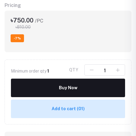
Pricing
৳750.00
/PC
৳810.00
-7%
QTY
Minimum order qty
1
Buy Now
Add to cart
(01)