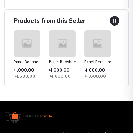
Products from this Seller
heet
Panel Bedsheet
Panel Bedsheet
Panel Bedsheet
Panel 
156
3pcs Set 3164
3pcs Set 3144
3pcs Set 3170
3pcs S
৳1,000.00
৳1,000.00
৳1,000.00
৳1,00
৳1,600.00
৳1,600.00
৳1,600.00
৳1,60