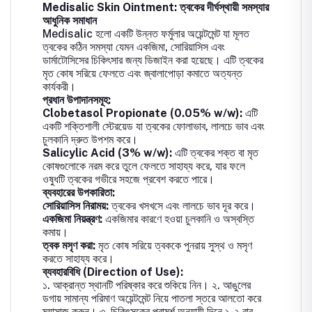
Medisalic Skin Ointment: ত্বকের দীর্ঘস্থায়ী সমস্যার
আধুনিক সমাধান
Medisalic হলো একটি উন্নত ফর্মুলার অয়েন্টমেন্ট যা মূলত
ত্বকের কঠিন সমস্যা যেমন একজিমা, সোরিয়াসিস এবং
ডার্মাটোসিসের চিকিৎসার জন্য ডিজাইন করা হয়েছে। এটি ত্বকের
মৃত কোষ সরিয়ে ফেলতে এবং জ্বালাপোড়া কমাতে অত্যন্ত
কার্যকরী।
প্রধান উপাদানসমূহ:
Clobetasol Propionate (0.05% w/w):
এটি
একটি শক্তিশালী স্টেরয়েড যা ত্বকের ফোলাভাব, লালচে ভাব এবং
চুলকানি দ্রুত উপশম করে।
Salicylic Acid (3% w/w):
এটি ত্বকের শক্ত বা মৃত
কোষগুলোকে নরম করে তুলে ফেলতে সাহায্য করে, যার ফলে
ওষুধটি ত্বকের গভীরে সহজে প্রবেশ করতে পারে।
ব্যবহারের উপকারিতা:
সোরিয়াসিস নিরাময়:
ত্বকের খসখসে এবং লালচে ভাব দূর করে।
একজিমা নিয়ন্ত্রণ:
একজিমার কারণে হওয়া চুলকানি ও অস্বস্তি
কমায়।
ত্বক মসৃণ করা:
মৃত কোষ সরিয়ে ত্বককে পুনরায় সুস্থ ও মসৃণ
করতে সাহায্য করে।
ব্যবহারবিধি (Direction of Use):
১. আক্রান্ত স্থানটি পরিষ্কার করে শুকিয়ে নিন। ২. আঙুলের
ডগায় সামান্য পরিমাণ অয়েন্টমেন্ট নিয়ে পাতলা স্তরে আলতো করে
ম্যাসাজ করুন। ৩. চিকিৎসকের পরামর্শ অনুযায়ী দিনে ১-২ বার