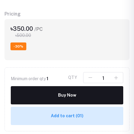
Pricing
৳350.00
/PC
৳500.00
-30%
QTY
Minimum order qty
1
Buy Now
Add to cart
(01)