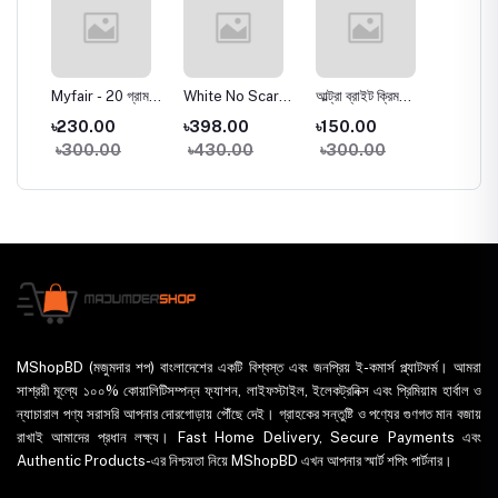
Myfair - 20 গ্রাম
White No Scars
আল্ট্রা ব্রাইট ক্রিম
DR. RA
(ভারতীয়)
Cream (Female)
Ultra Brite skin
VITAMI
৳230.00
৳398.00
৳150.00
৳470.
20g
cream 25g
SERUM
৳300.00
৳430.00
৳300.00
৳600
MShopBD (মজুমদার শপ) বাংলাদেশের একটি বিশ্বস্ত এবং জনপ্রিয় ই-কমার্স প্ল্যাটফর্ম। আমরা
সাশ্রয়ী মূল্যে ১০০% কোয়ালিটিসম্পন্ন ফ্যাশন, লাইফস্টাইল, ইলেকট্রনিক্স এবং প্রিমিয়াম হার্বাল ও
ন্যাচারাল পণ্য সরাসরি আপনার দোরগোড়ায় পৌঁছে দেই। গ্রাহকের সন্তুষ্টি ও পণ্যের গুণগত মান বজায়
রাখাই আমাদের প্রধান লক্ষ্য। Fast Home Delivery, Secure Payments এবং
Authentic Products-এর নিশ্চয়তা নিয়ে MShopBD এখন আপনার স্মার্ট শপিং পার্টনার।