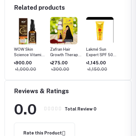
Related products
WOW Skin
Zafran Hair
Lakmé Sun
Kozicar
s
Science Vitamin
Growth Therapy
Expert SPF 50
Lighten
am
C Serum for Skin
Oil - 150ml
PA+++ Ultra
Sticky
৳900.00
৳275.00
৳1,145.00
৳590.
whitenening –
Matte Lotion
Lotion 
৳1,000.00
৳300.00
৳1,150.00
৳900
Brightening and
100ml
with 3%
Hyperpigmentation.
Acid, 1
Genuine
Arbutin
20%-30ml
Glutat
Reviews & Ratings
Niacin
Vitamin
0.0
for Me
Total Review
0
Pigment
Dark/A
Uneve
Rate this Product