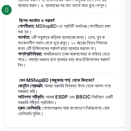
ব্যবহার করুন। ৪. ব্যবহারের পর হাত ভালো করে ধুয়ে ফেলুন।
বিশেষ সতর্কতা ও পরামর্শ
গোপনীয়তা:
MShopBD-তে প্রতিটি অর্ডারের গোপনীয়তা রক্ষা
করা হয়।
সতর্কতা:
এটি শুধুমাত্র বাহ্যিক ব্যবহারের জন্য। চোখ, মুখ বা
সংবেদনশীল স্থান থেকে দূরে রাখুন। ১২ বছরের নিচের শিশুদের
জন্য এটি চিকিৎসকের পরামর্শ ছাড়া ব্যবহার করবেন না।
পার্শ্বপ্রতিক্রিয়া:
সাময়িকভাবে ত্বক জ্বালাপোড়া বা শুকিয়ে যেতে
পারে। সমস্যা গুরুতর হলে ব্যবহার বন্ধ করে চিকিৎসকের পরামর্শ
নিন।
কেন MShopBD (মজুমদার শপ) থেকে কিনবেন?
জেনুইন প্রোডাক্ট:
আমরা সরাসরি বিশ্বস্ত উৎস থেকে আসল পণ্য
সরবরাহ করি।
আইনগত স্বীকৃতি:
আমরা
ESDP
এবং
BSCIC
নিবন্ধিত একটি
সরকারি স্বীকৃত প্রতিষ্ঠান।
দ্রুত ডেলিভারি:
গোপালগঞ্জসহ সারা বাংলাদেশে নির্ভরযোগ্য হোম
ডেলিভারি সুবিধা।