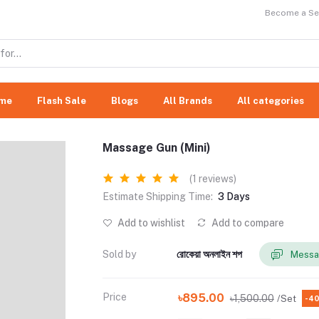
Become a Sel
me
Flash Sale
Blogs
All Brands
All categories
Massage Gun (Mini)
(1 reviews)
Estimate Shipping Time:
3 Days
Add to wishlist
Add to compare
Sold by
রোকেয়া অনলাইন শপ
Messa
Price
৳895.00
৳1,500.00
/Set
-4