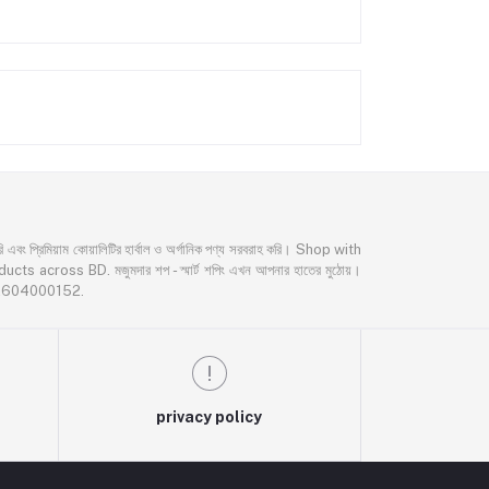
্রিমিয়াম কোয়ালিটির হার্বাল ও অর্গানিক পণ্য সরবরাহ করি। Shop with
oss BD. মজুমদার শপ - স্মার্ট শপিং এখন আপনার হাতের মুঠোয়।
02604000152.
privacy policy