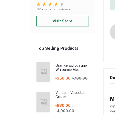
(20 customer reviews)
Visit Store
Top Selling Products
Orange Exfoliating
Whitening Gel
Orange Exfoliating
De
Gel Scrub Face
৳350.00
৳700.00
Whitening
Whitening Lazy
Cream For Face
Varicose Vascular
Cream
Mi
৳680.00
সারা
৳1,000.00
পাওয়