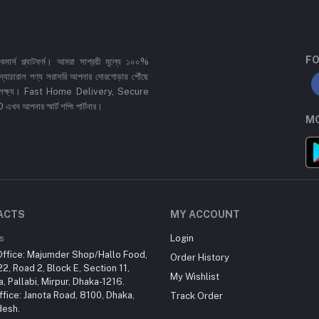
FO
র্স প্ল্যাটফর্ম। আমরা সাশ্রয়ী মূল্যে ১০০%
 ও ন্যাচারাল পণ্য সরাসরি আপনার দোরগোড়ায় পৌঁছে
্রধান লক্ষ্য। Fast Home Delivery, Secure
পনার স্মার্ট শপিং পার্টনার।
MO
ACTS
MY ACCOUNT
s
Login
ffice: Majumder Shop/Hallo Food,
Order History
2, Road 2, Block E, Section 11,
My Wishlist
a, Pallabi, Mirpur, Dhaka-1216.
fice: Janota Road, 8100, Dhaka,
Track Order
desh.