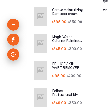
ম্যা
কেন 
Cerave moisturizing
Dark spot cream
from face OUHOE
Seed Oil
৳695.00
৳850.00
Magic Water
Coloring Painting
Reusable Book For
Kids - Magic Book
৳245.00
৳300.00
EELHOE SKIN
WART REMOVER
৳195.00
৳400.00
Eelhoe
Professional Diy
Leather Vinyl
Repair Kit 20ml
৳249.00
৳350.00