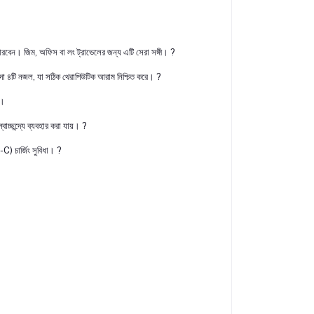
ন। জিম, অফিস বা লং ট্রাভেলের জন্য এটি সেরা সঙ্গী। ?
দা ৪টি নজল, যা সঠিক থেরাপিউটিক আরাম নিশ্চিত করে। ?️
ন।
াচ্ছন্দ্যে ব্যবহার করা যায়। ?
) চার্জিং সুবিধা। ?