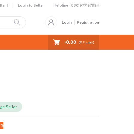
Helpline
+8801977197994
ler !
Login to Seller
Login
Registration
৳0.00
(
0
Items)
ge Seller
0%