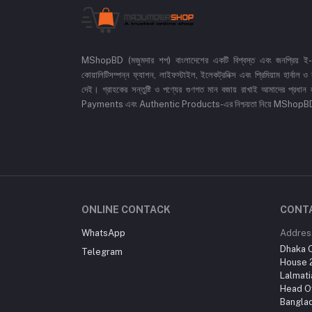
MShopBD (মজুমদার শপ) বাংলাদেশের একটি বিশ্বস্ত এবং জনপ্রিয় ই-কমা
কোয়ালিটিসম্পন্ন ফ্যাশন, লাইফস্টাইল, ইলেকট্রনিক্স এবং প্রিমিয়াম হার্বাল
দেই। গ্রাহকের সন্তুষ্টি ও পণ্যের গুণগত মান বজায় রাখাই আমাদের প
Payments এবং Authentic Products-এর নিশ্চয়তা নিয়ে MShopBD এখন আ
ONLINE CONTACK
CONT
WhatsApp
Addres
Dhaka O
Telegram
House 2
Lalmati
Head Of
Bangla