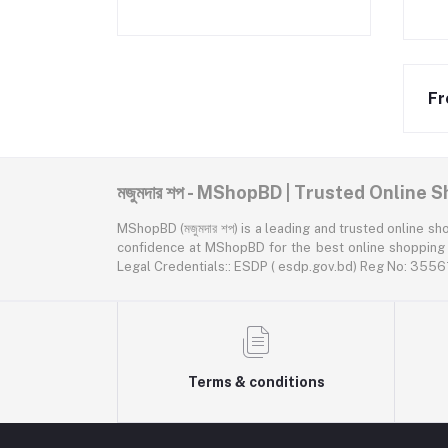
Fr
মজুমদার শপ - MShopBD | Trusted Online
MShopBD (মজুমদার শপ) is a leading and trusted online shopping p
confidence at MShopBD for the best online shopping expe
Legal Credentials:: ESDP ( esdp.gov.bd) Reg No: 3
Terms & conditions