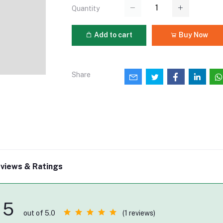
Quantity
Add to cart
Buy Now
Share
views & Ratings
5
(1 reviews)
out of 5.0