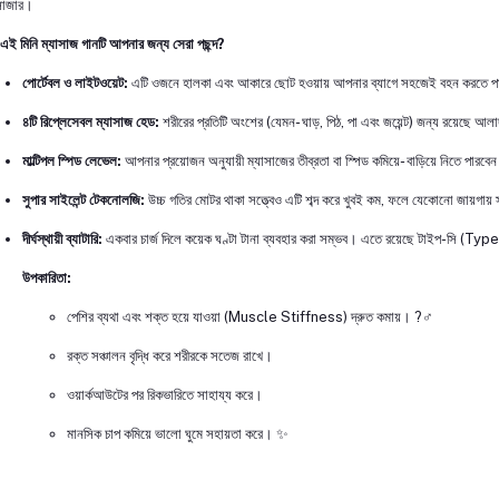
সাজার।
এই মিনি ম্যাসাজ গানটি আপনার জন্য সেরা পছন্দ?
পোর্টেবল ও লাইটওয়েট:
এটি ওজনে হালকা এবং আকারে ছোট হওয়ায় আপনার ব্যাগে সহজেই বহন করতে পারবে
৪টি রিপ্লেসেবল ম্যাসাজ হেড:
শরীরের প্রতিটি অংশের (যেমন- ঘাড়, পিঠ, পা এবং জয়েন্ট) জন্য রয়েছে আলা
মাল্টিপল স্পিড লেভেল:
আপনার প্রয়োজন অনুযায়ী ম্যাসাজের তীব্রতা বা স্পিড কমিয়ে- বাড়িয়ে নিতে পারবে
সুপার সাইলেন্ট টেকনোলজি:
উচ্চ গতির মোটর থাকা সত্ত্বেও এটি শব্দ করে খুবই কম, ফলে যেকোনো জায়গায় স্ব
দীর্ঘস্থায়ী ব্যাটারি:
একবার চার্জ দিলে কয়েক ঘণ্টা টানা ব্যবহার করা সম্ভব। এতে রয়েছে টাইপ-সি (Type-C
উপকারিতা:
পেশির ব্যথা এবং শক্ত হয়ে যাওয়া (Muscle Stiffness) দ্রুত কমায়। ?‍♂️
রক্ত সঞ্চালন বৃদ্ধি করে শরীরকে সতেজ রাখে।
ওয়ার্কআউটের পর রিকভারিতে সাহায্য করে।
মানসিক চাপ কমিয়ে ভালো ঘুমে সহায়তা করে। ✨