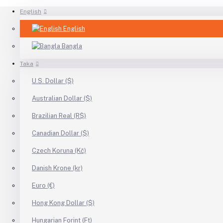
English
English
Bangla
Taka
U.S. Dollar ($)
Australian Dollar ($)
Brazilian Real (R$)
Canadian Dollar ($)
Czech Koruna (Kč)
Danish Krone (kr)
Euro (€)
Hong Kong Dollar ($)
Hungarian Forint (Ft)