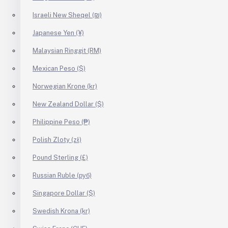
Israeli New Sheqel (₪)
Japanese Yen (¥)
Malaysian Ringgit (RM)
Mexican Peso ($)
Norwegian Krone (kr)
New Zealand Dollar ($)
Philippine Peso (₱)
Polish Zloty (zł)
Pound Sterling (£)
Russian Ruble (руб)
Singapore Dollar ($)
Swedish Krona (kr)