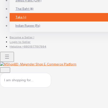
Swiss Franc (CHF)
Thai Baht (฿)
Taka (৳)
Indian Rupee (Rs)
Become a Seller !
Login to Seller
Helpline
+8801977197994