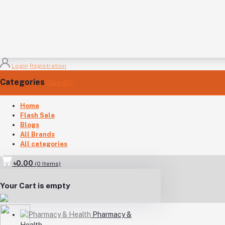
Login
Registration
Categories
(See All)
Home
Flash Sale
Blogs
All Brands
All categories
৳0.00
(
0
Items)
Your Cart is empty
Pharmacy &
Health