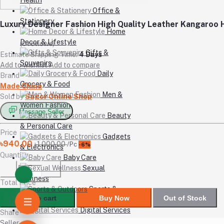
Office &
Stationery
Luxury Designer Fashion High Quality Leather Kangaroo
Home
Decor & Lifestyle
(0 reviews)
Gifts &
Estimate Shipping Time:
4 Days
Souvenirs
Add to wishlist
Add to compare
Daily
Brand
Grocery & Food
Made China
Men &
Sold by
Sagor Online Shop
Women Fashion
Message Seller
Beauty
& Personal Care
Price
Gadgets
৳940.00
৳1,000.00
/Pc
-6%
& Electronics
Quantity
Baby Care
Sexual
Wellness
Total Price
Sports &
Add to cart
Buy Now
Out of Stock
Outdoors
Digital Services
Share
Seller