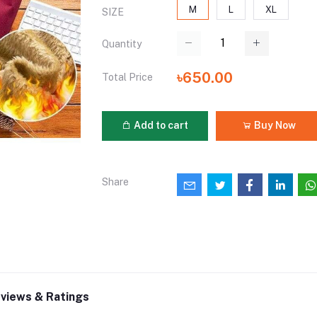
M
L
XL
SIZE
Quantity
৳650.00
Total Price
Add to cart
Buy Now
Share
views & Ratings