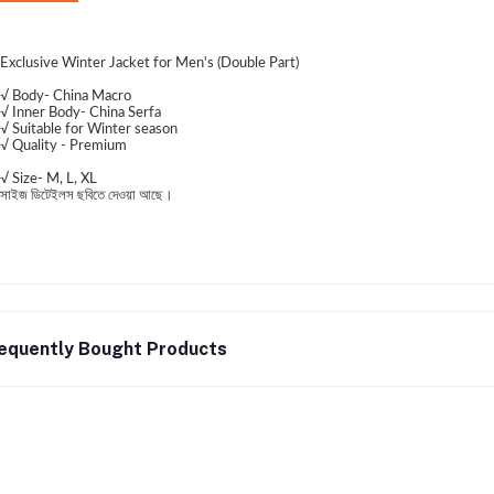
Exclusive Winter Jacket for Men's (Double Part)
√ Body- China Macro
√ Inner Body- China Serfa
√ Suitable for Winter season
√ Quality - Premium
√ Size- M, L, XL
সাইজ ডিটেইলস ছবিতে দেওয়া আছে।
equently Bought Products