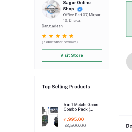
Sagor Online
Shop
Office Bari 07, Mirpur
10, Dhaka,
Bangladesh.
(7 customer reviews)
Visit Store
Top Selling Products
5 in 1 Mobile Game
Combo Pack (
Phone Mouse
Keyboard)
৳1,995.00
De
৳2,500.00