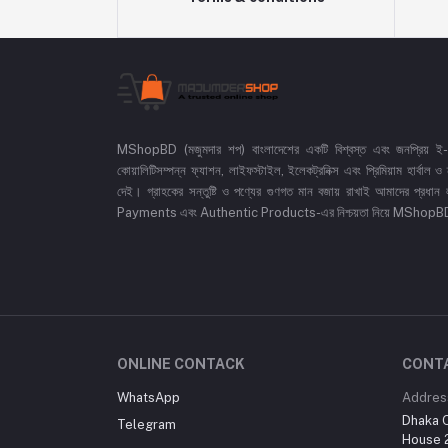
MShopBD (মজুমদার শপ) বাংলাদেশের একটি বিশ্বস্ত এবং জনপ্রিয় ই-কমা
কোয়ালিটিসম্পন্ন ফ্যাশন, লাইফস্টাইল, ইলেকট্রনিক্স এবং প্রিমিয়াম হার্বাল
দেই। গ্রাহকের সন্তুষ্টি ও পণ্যের গুণগত মান বজায় রাখাই আমাদের প
Payments এবং Authentic Products-এর নিশ্চয়তা নিয়ে MShopBD এখন আ
ONLINE CONTACK
CONT
WhatsApp
Addres
Dhaka O
Telegram
House 2