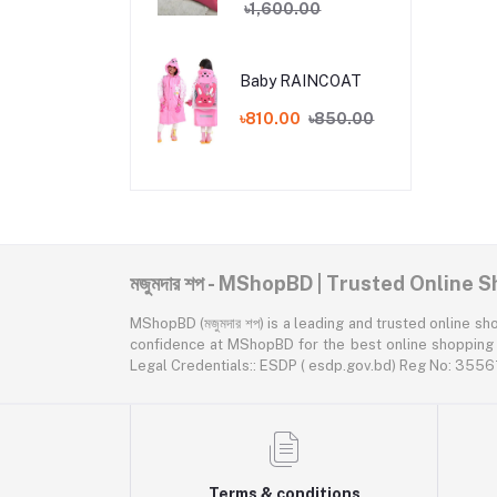
৳1,600.00
Baby RAINCOAT
৳810.00
৳850.00
মজুমদার শপ - MShopBD | Trusted Online
MShopBD (মজুমদার শপ) is a leading and trusted online shopping p
confidence at MShopBD for the best online shopping expe
Legal Credentials:: ESDP ( esdp.gov.bd) Reg No: 3
Terms & conditions