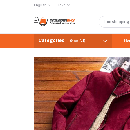
English
Taka
Categories
(See All)
Ho