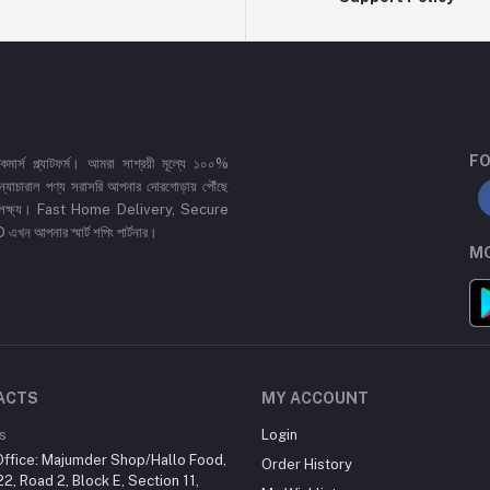
FO
র্স প্ল্যাটফর্ম। আমরা সাশ্রয়ী মূল্যে ১০০%
 ও ন্যাচারাল পণ্য সরাসরি আপনার দোরগোড়ায় পৌঁছে
্রধান লক্ষ্য। Fast Home Delivery, Secure
পনার স্মার্ট শপিং পার্টনার।
MO
ACTS
MY ACCOUNT
s
Login
ffice: Majumder Shop/Hallo Food,
Order History
2, Road 2, Block E, Section 11,