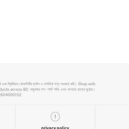
্রিমিয়াম কোয়ালিটির হার্বাল ও অর্গানিক পণ্য সরবরাহ করি। Shop with
oss BD. মজুমদার শপ - স্মার্ট শপিং এখন আপনার হাতের মুঠোয়।
02604000152.
privacy policy