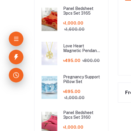
Panel Bedsheet
3pcs Set 3165
৳1,000.00
৳1,600.00
Love Heart
Magnetic Pendant
Chain Necklace
৳495.00
৳800.00
Pregnancy Support
Pillow Set
৳695.00
Fr
৳1,000.00
Panel Bedsheet
3pcs Set 3160
৳1,000.00