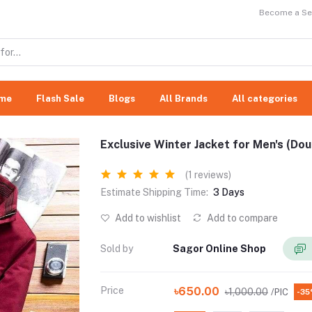
Become a Sel
me
Flash Sale
Blogs
All Brands
All categories
Exclusive Winter Jacket for Men's (Do
(1 reviews)
Estimate Shipping Time:
3 Days
Add to wishlist
Add to compare
Sold by
Sagor Online Shop
Price
৳650.00
৳1,000.00
/PIC
-3