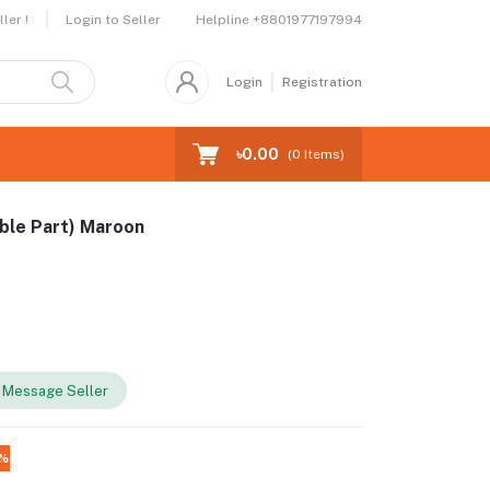
Helpline
+8801977197994
ler !
Login to Seller
Login
Registration
৳0.00
(
0
Items)
uble Part) Maroon
Message Seller
5%