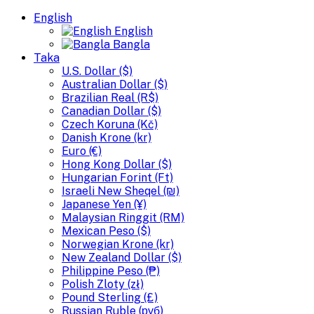
English
English
Bangla
Taka
U.S. Dollar ($)
Australian Dollar ($)
Brazilian Real (R$)
Canadian Dollar ($)
Czech Koruna (Kč)
Danish Krone (kr)
Euro (€)
Hong Kong Dollar ($)
Hungarian Forint (Ft)
Israeli New Sheqel (₪)
Japanese Yen (¥)
Malaysian Ringgit (RM)
Mexican Peso ($)
Norwegian Krone (kr)
New Zealand Dollar ($)
Philippine Peso (₱)
Polish Zloty (zł)
Pound Sterling (£)
Russian Ruble (руб)