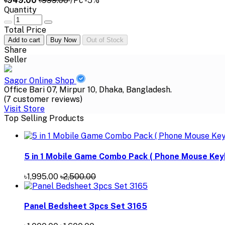
৳949.00
৳999.00
/Pc
-5%
Quantity
Total Price
Add to cart
Buy Now
Out of Stock
Share
Seller
Sagor Online Shop
Office Bari 07, Mirpur 10, Dhaka, Bangladesh.
(7 customer reviews)
Visit Store
Top Selling Products
5 in 1 Mobile Game Combo Pack ( Phone Mouse Key
৳1,995.00
৳2,500.00
Panel Bedsheet 3pcs Set 3165