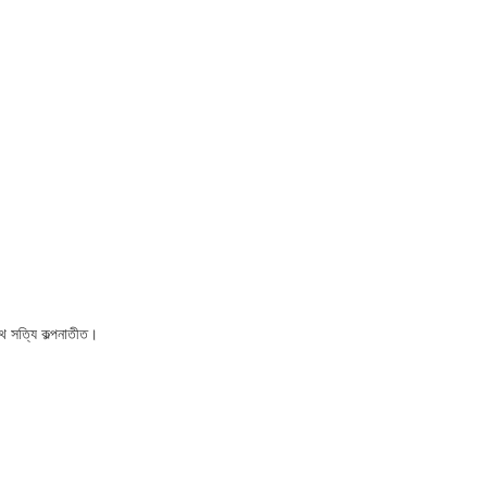
থ সত্যি কল্পনাতীত।