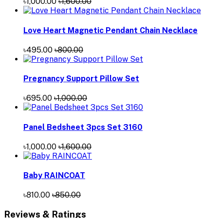
৳1,000.00
৳1,600.00
Love Heart Magnetic Pendant Chain Necklace
৳495.00
৳800.00
Pregnancy Support Pillow Set
৳695.00
৳1,000.00
Panel Bedsheet 3pcs Set 3160
৳1,000.00
৳1,600.00
Baby RAINCOAT
৳810.00
৳850.00
Reviews & Ratings