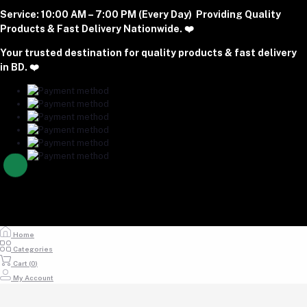
Login to Seller Panel
+8801977197994
Service:
10:00 AM – 7:00 PM (Every Day) Providing Quality
Download Seller App
Products & Fast Delivery Nationwide. ❤️
Email
Your trusted destination for quality products & fast delivery
majumdershop77@gmail.com
in BD. ❤️
Home
Categories
Cart (
0
)
My Account