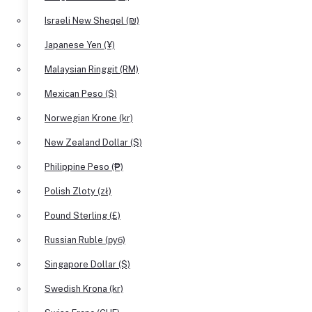
Israeli New Sheqel (₪)
Japanese Yen (¥)
Malaysian Ringgit (RM)
Mexican Peso ($)
Norwegian Krone (kr)
New Zealand Dollar ($)
Philippine Peso (₱)
Polish Zloty (zł)
Pound Sterling (£)
Russian Ruble (руб)
Singapore Dollar ($)
Swedish Krona (kr)