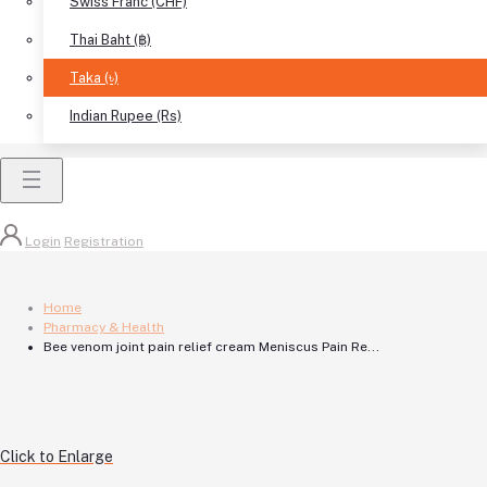
Swiss Franc (CHF)
Thai Baht (฿)
Taka (৳)
Indian Rupee (Rs)
Login
Registration
Home
Pharmacy & Health
Bee venom joint pain relief cream Meniscus Pain Re...
Click to Enlarge