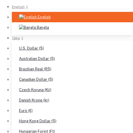
English
English
Bangla
Taka
U.S. Dollar ($)
Australian Dollar ($)
Brazilian Real (R$)
Canadian Dollar ($)
Czech Koruna (Kč)
Danish Krone (kr)
Euro (€)
Hong Kong Dollar ($)
Hungarian Forint (Ft)