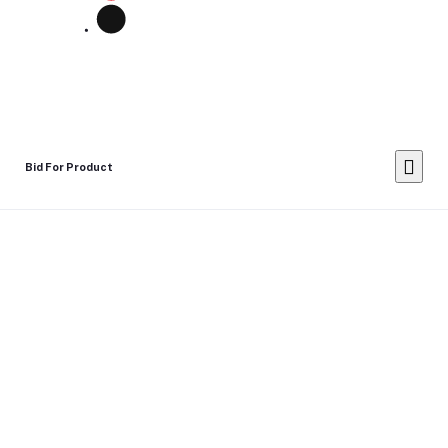
Bid For Product
Place Bid Price
*
Submit
Warning: You cannot undo
Delete Your
Account
this action