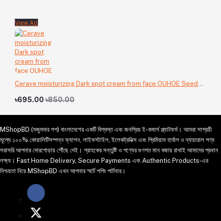
View All
Cerave moisturizing Dark spot cream from face OUHOE Seed
Oil
৳695.00
৳850.00
MShopBD (মজুমদার শপ) বাংলাদেশের একটি বিশ্বস্ত এবং জনপ্রিয় ই-কমার্স প্ল্যাটফর্ম। আমরা সাশ্রয়ী
মূল্যে ১০০% কোয়ালিটিসম্পন্ন ফ্যাশন, লাইফস্টাইল, ইলেকট্রনিক্স এবং প্রিমিয়াম হার্বাল ও ন্যাচারাল পণ্য
সরাসরি আপনার দোরগোড়ায় পৌঁছে দেই। গ্রাহকের সন্তুষ্টি ও পণ্যের গুণগত মান বজায় রাখাই আমাদের প্রধান
লক্ষ্য। Fast Home Delivery, Secure Payments এবং Authentic Products-এর
নিশ্চয়তা নিয়ে MShopBD এখন আপনার স্মার্ট শপিং পার্টনার।