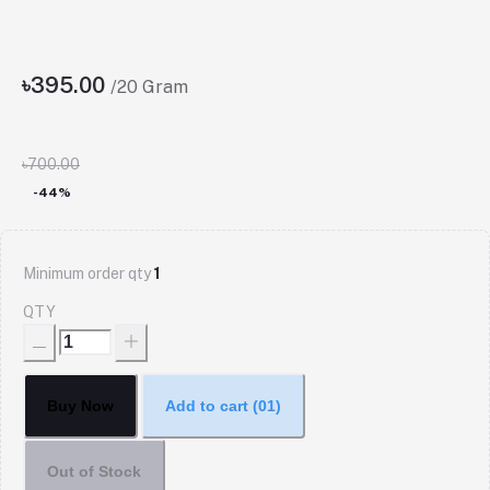
৳395.00
/20 Gram
৳700.00
-44%
Minimum order qty
1
QTY
Buy Now
Add to cart
(01)
Out of Stock