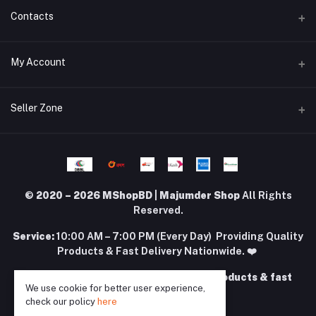
WhatsApp
Contacts
Telegram
Address
My Account
Dhaka Office: Majumder Shop/Hallo Food, House 22, Road 2, Block
E, Section 11, Lalmatia, Pallabi, Mirpur, Dhaka-1216. Head Office:
Janota Road, 8100, Dhaka, Bangladesh.
Login
Seller Zone
Order History
Phone
+8801977197994
Become A Seller
Apply Now
My Wishlist
Login to Seller Panel
Email
Track Order
© 2020 – 2026 MShopBD | Majumder Shop
All Rights
majumdershop77@gmail.com
Download Seller App
Reserved.
Service:
10:00 AM – 7:00 PM (Every Day) Providing Quality
Products & Fast Delivery Nationwide. ❤️
Your trusted destination for quality products & fast
We use cookie for better user experience,
delivery in BD. ❤️
check our policy
here