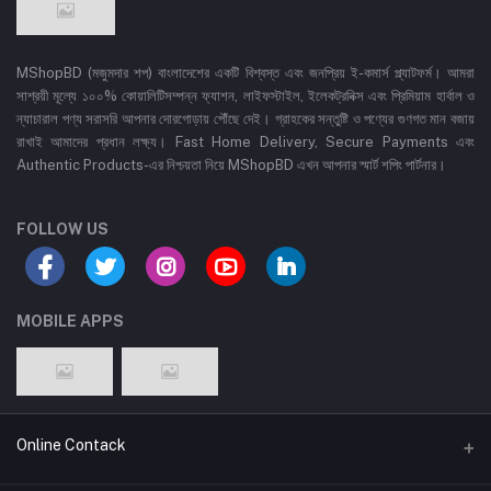
MShopBD (মজুমদার শপ) বাংলাদেশের একটি বিশ্বস্ত এবং জনপ্রিয় ই-কমার্স প্ল্যাটফর্ম। আমরা
সাশ্রয়ী মূল্যে ১০০% কোয়ালিটিসম্পন্ন ফ্যাশন, লাইফস্টাইল, ইলেকট্রনিক্স এবং প্রিমিয়াম হার্বাল ও
ন্যাচারাল পণ্য সরাসরি আপনার দোরগোড়ায় পৌঁছে দেই। গ্রাহকের সন্তুষ্টি ও পণ্যের গুণগত মান বজায়
রাখাই আমাদের প্রধান লক্ষ্য। Fast Home Delivery, Secure Payments এবং
Authentic Products-এর নিশ্চয়তা নিয়ে MShopBD এখন আপনার স্মার্ট শপিং পার্টনার।
FOLLOW US
MOBILE APPS
Online Contack