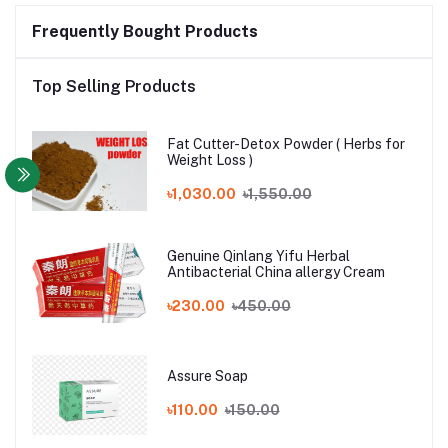
Frequently Bought Products
Top Selling Products
Fat Cutter-Detox Powder ( Herbs for
Weight Loss )
৳1,030.00
৳1,550.00
Genuine Qinlang Yifu Herbal
Antibacterial China allergy Cream
৳230.00
৳450.00
Assure Soap
৳110.00
৳150.00