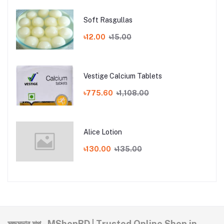
Soft Rasgullas
৳12.00
৳15.00
Vestige Calcium Tablets
৳775.60
৳1,108.00
Alice Lotion
৳130.00
৳135.00
মজুমদার শপ - MShopBD | Trusted Online Shop in