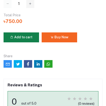
Total Price
৳750.00
Add to cart
Buy Now
Share
Reviews & Ratings
0
out of 5.0
(0 reviews)