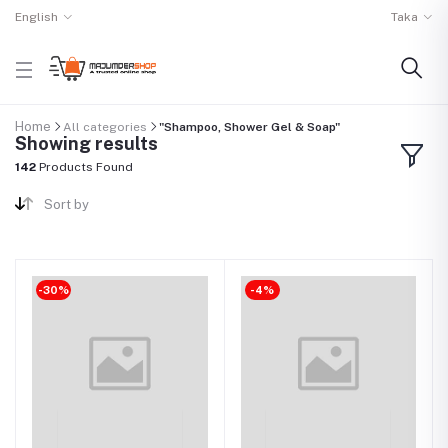
English
Taka
Home
All categories
"Shampoo, Shower Gel & Soap"
Showing results
142
Products Found
Sort by
-30%
-4%