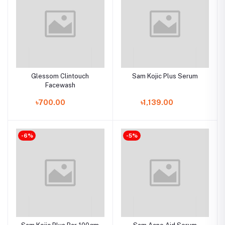
Glessom Clintouch
Sam Kojic Plus Serum
Facewash
৳700.00
৳1,139.00
-6%
-5%