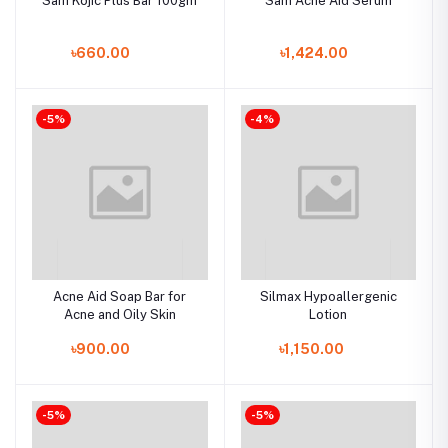
Sam Kojic Plus Bar 100gm
Sam Acne Aid Serum
৳660.00
৳1,424.00
-5%
-4%
Acne Aid Soap Bar for
Silmax Hypoallergenic
Acne and Oily Skin
Lotion
৳900.00
৳1,150.00
-5%
-5%