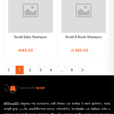
Siodil Baby Shampoo
Siodil B Biotin Shampoo
৳940.50
৳1,320.50
1
2
3
4
…
6
MShopBD (মজুমদার শপ) বাংলাদেশের একটি বিশ্বস্ত এবং জনপ্রিয় ই-কমার্স প্ল্যাটফর্ম। আমরা
সাশ্রয়ী মূল্যে ১০০% কোয়ালিটিসম্পন্ন ফ্যাশন, লাইফস্টাইল, ইলেকট্রনিক্স এবং প্রিমিয়াম হার্বাল ও