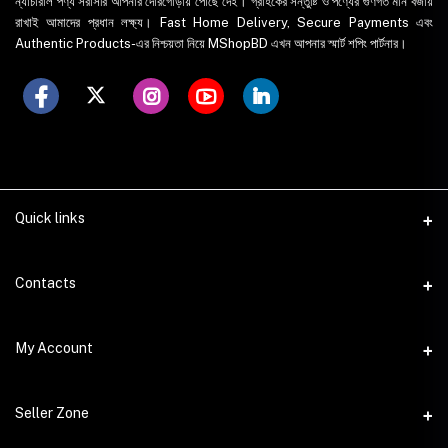
ন্যাচারাল পণ্য সরাসরি আপনার দোরগোড়ায় পৌঁছে দেই। গ্রাহকের সন্তুষ্টি ও পণ্যের গুণগত মান বজায়
রাখাই আমাদের প্রধান লক্ষ্য। Fast Home Delivery, Secure Payments এবং
Authentic Products-এর নিশ্চয়তা নিয়ে MShopBD এখন আপনার স্মার্ট শপিং পার্টনার।
Quick links
WhatsApp
Contacts
Telegram
Address
My Account
Dhaka Office: Majumder Shop/Hallo Food, House 22, Road 2, Block
E, Section 11, Lalmatia, Pallabi, Mirpur, Dhaka-1216. Head Office:
Janota Road, 8100, Dhaka, Bangladesh.
Login
Seller Zone
Order History