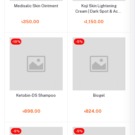
Medisalic Skin Ointment
Koji Skin Lightening
Cream | Dark Spot & Acne
Mark Removal | Original
৳350.00
৳1,150.00
-10%
-5%
Ketobin-DS Shampoo
Biogel
৳898.00
৳824.00
-5%
-5%