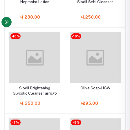
Nepmoist Lotion
Siodil Sebi Cleanser
৳1,230.00
৳1,250.00
-10%
-16%
Siodil Brightening
Olive Soap-HGW
Glycolic Cleanser arrogo
৳1,350.00
৳295.00
-7%
-5%