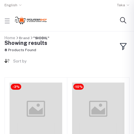
English
Taka
Home
Brand
"SIODIL"
Showing results
8
Products Found
Sort by
-3%
-10%