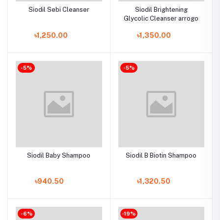
Siodil Sebi Cleanser
Siodil Brightening
Glycolic Cleanser arrogo
৳1,250.00
৳1,350.00
-5%
-5%
Siodil Baby Shampoo
Siodil B Biotin Shampoo
৳940.50
৳1,320.50
-6%
-19%