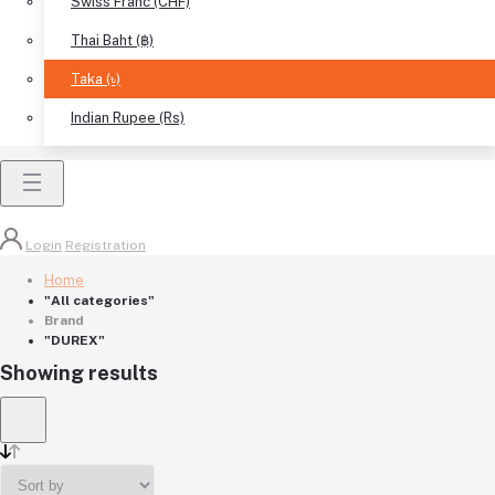
Swiss Franc (CHF)
Thai Baht (฿)
Taka (৳)
Indian Rupee (Rs)
Login
Registration
Home
"All categories"
Brand
"DUREX"
Showing results