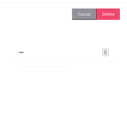
Delete
Cancel
Login
Remember Me
Forgot password?
Login
Dont have an account?