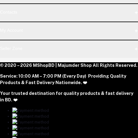
WhatsApp
Contacts
Telegram
Address
My Account
Dhaka Office: Majumder Shop/Hallo Food, House 22, Road 2,
Block E, Section 11, Lalmatia, Pallabi, Mirpur, Dhaka-1216. Head
Login
Seller Zone
Office: Janota Road, 8100, Dhaka, Bangladesh.
Order History
My Wishlist
Phone
Become A Seller
© 2020 – 2026 MShopBD | Majumder Shop
Track Order
All Rights Reserved.
Login to Seller Panel
+8801977197994
Service:
10:00 AM – 7:00 PM (Every Day) Providing Quality
Download Seller App
Products & Fast Delivery Nationwide. ❤️
Email
Your trusted destination for quality products & fast delivery
majumdershop77@gmail.com
in BD. ❤️