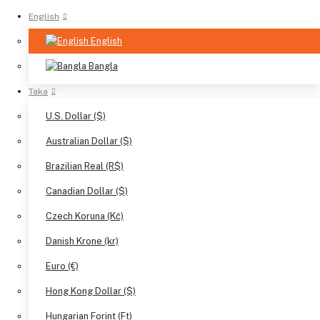
English
English
Bangla
Taka
U.S. Dollar ($)
Australian Dollar ($)
Brazilian Real (R$)
Canadian Dollar ($)
Czech Koruna (Kč)
Danish Krone (kr)
Euro (€)
Hong Kong Dollar ($)
Hungarian Forint (Ft)