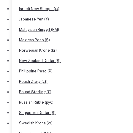
Israeli New Sheqel (₪)
Japanese Yen (¥)
Malaysian Ringgit (RM)
Mexican Peso ($)
Norwegian Krone (kr)
New Zealand Dollar ($)
Philippine Peso (₱)
Polish Zloty (zł)
Pound Sterling (£)
Russian Ruble (руб)
Singapore Dollar ($)
Swedish Krona (kr)