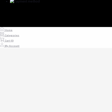
Home
Categories
Cart (
0
)
My Account