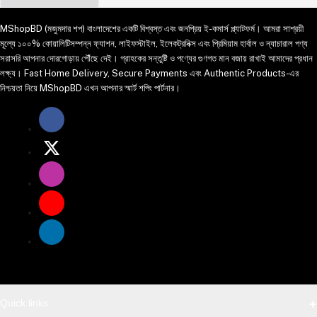
MShopBD (মজুমদার শপ) বাংলাদেশের একটি বিশ্বস্ত এবং জনপ্রিয় ই-কমার্স প্ল্যাটফর্ম। আমরা সাশ্রয়ী
মূল্যে ১০০% কোয়ালিটিসম্পন্ন ফ্যাশন, লাইফস্টাইল, ইলেকট্রনিক্স এবং প্রিমিয়াম হার্বাল ও ন্যাচারাল পণ্য
সরাসরি আপনার দোরগোড়ায় পৌঁছে দেই। গ্রাহকের সন্তুষ্টি ও পণ্যের গুণগত মান বজায় রাখাই আমাদের প্রধান
লক্ষ্য। Fast Home Delivery, Secure Payments এবং Authentic Products-এর
নিশ্চয়তা নিয়ে MShopBD এখন আপনার স্মার্ট শপিং পার্টনার।
Quick links