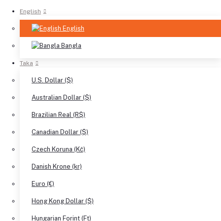
English
English
Bangla
Taka
U.S. Dollar ($)
Australian Dollar ($)
Brazilian Real (R$)
Canadian Dollar ($)
Czech Koruna (Kč)
Danish Krone (kr)
Euro (€)
Hong Kong Dollar ($)
Hungarian Forint (Ft)