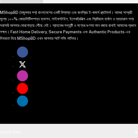
MShopBD (মজুমদার শপ) বাংলাদেশের একটি বিশ্বস্ত এবং জনপ্রিয় ই-কমার্স প্ল্যাটফর্ম। আমরা সাশ্রয়ী
মূল্যে ১০০% কোয়ালিটিসম্পন্ন ফ্যাশন, লাইফস্টাইল, ইলেকট্রনিক্স এবং প্রিমিয়াম হার্বাল ও ন্যাচারাল পণ্য
সরাসরি আপনার দোরগোড়ায় পৌঁছে দেই। গ্রাহকের সন্তুষ্টি ও পণ্যের গুণগত মান বজায় রাখাই আমাদের প্রধান
লক্ষ্য। Fast Home Delivery, Secure Payments এবং Authentic Products-এর
নিশ্চয়তা নিয়ে MShopBD এখন আপনার স্মার্ট শপিং পার্টনার।
Quick links