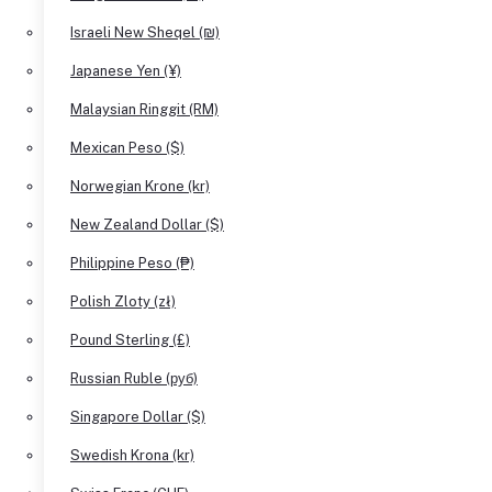
Israeli New Sheqel (₪)
Japanese Yen (¥)
Malaysian Ringgit (RM)
Mexican Peso ($)
Norwegian Krone (kr)
New Zealand Dollar ($)
Philippine Peso (₱)
Polish Zloty (zł)
Pound Sterling (£)
Russian Ruble (руб)
Singapore Dollar ($)
Swedish Krona (kr)