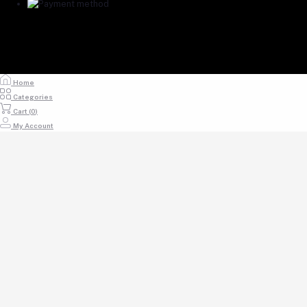
Home
Categories
Cart (
0
)
My Account