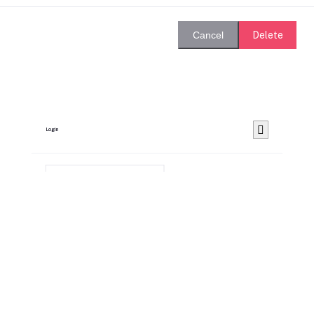
Delete
Cancel
Login
Remember Me
Forgot password?
Login
Dont have an account?