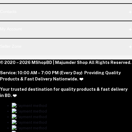
WhatsApp
Contacts
Telegram
Address
My Account
Dhaka Office: Majumder Shop/Hallo Food, House 22, Road 2,
Block E, Section 11, Lalmatia, Pallabi, Mirpur, Dhaka-1216. Head
Login
Seller Zone
Office: Janota Road, 8100, Dhaka, Bangladesh.
Order History
My Wishlist
Phone
Become A Seller
© 2020 – 2026 MShopBD | Majumder Shop
Track Order
All Rights Reserved.
Login to Seller Panel
+8801977197994
Service:
10:00 AM – 7:00 PM (Every Day) Providing Quality
Download Seller App
Products & Fast Delivery Nationwide. ❤️
Email
Your trusted destination for quality products & fast delivery
majumdershop77@gmail.com
in BD. ❤️