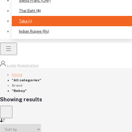
Swiss Franc (CHF)
Thai Baht (฿)
Taka (৳)
Indian Rupee (Rs)
Login
Registration
Home
"All categories"
Brand
"Beboy"
Showing results