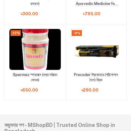
রসায়ন)
Ayurvedic Medicine for
men's special power
৳300.00
৳795.00
-17%
-9%
Spermex স্পারমেক্স (শুক্র সঞ্জিবন
Precoder প্রিকোডার (শ্রীগোপাল
Add to cart
Add to cart
মোদক)
তৈল) ক্রিম
৳650.00
৳290.00
মজুমদার শপ - MShopBD | Trusted Online Shop in