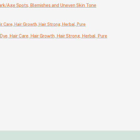
Dark/Age Spots, Blemishes and Uneven Skin Tone
Dye, Hair Care, Hair Growth, Hair Strong, Herbal, Pure