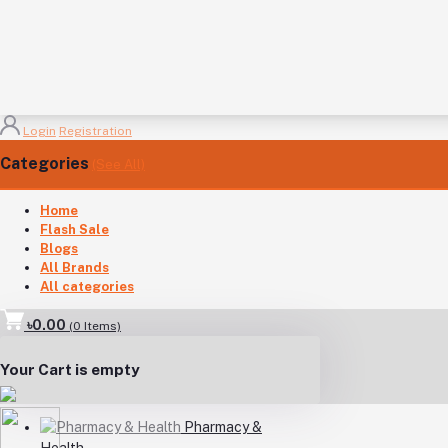
Login
Registration
Categories
(See All)
Home
Flash Sale
Blogs
All Brands
All categories
৳0.00
(
0
Items)
Your Cart is empty
Pharmacy &
Health