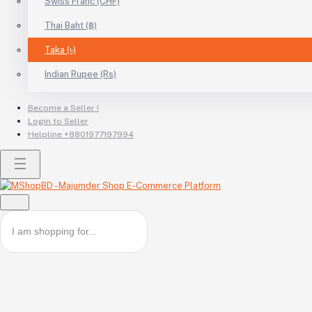
Swiss Franc (CHF)
Thai Baht (฿)
Taka (৳)
Indian Rupee (Rs)
Become a Seller !
Login to Seller
Helpline
+8801977197994