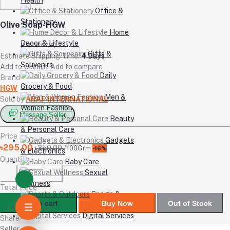
Office &
Stationery
Olive Soap-HGW
Home
Decor & Lifestyle
(0 reviews)
Gifts &
Estimate Shipping Time:
4 Days
Souvenirs
Add to wishlist
Add to compare
Daily
Brand
Grocery & Food
HGW
Men &
Sold by
ARAF INTERNATIONAL
Women Fashion
Message Seller
Beauty
& Personal Care
Price
Gadgets
৳295.00
৳350.00
/100Grm
-16%
& Electronics
Quantity
Baby Care
Sexual
Wellness
Total Price
Sports &
Add to cart
Buy Now
Out of Stock
Outdoors
Digital Services
Share
Seller