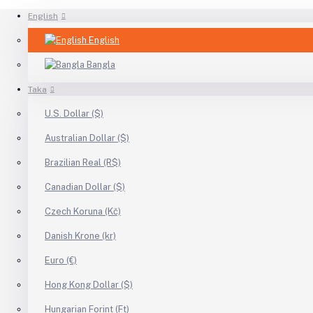
English
English
Bangla
Taka
U.S. Dollar ($)
Australian Dollar ($)
Brazilian Real (R$)
Canadian Dollar ($)
Czech Koruna (Kč)
Danish Krone (kr)
Euro (€)
Hong Kong Dollar ($)
Hungarian Forint (Ft)