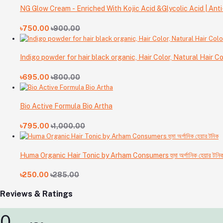
NG Glow Cream - Enriched With Kojic Acid &Glycolic Acid | A
৳750.00
৳900.00
Indigo powder for hair black organic, Hair Color, Natural Hair 
৳695.00
৳800.00
Bio Active Formula Bio Artha
৳795.00
৳1,000.00
Huma Organic Hair Tonic by Arham Consumers হুমা অর্গানিক হেয়ার টনি
৳250.00
৳285.00
Reviews & Ratings
0