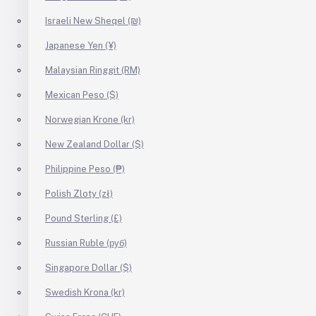
Israeli New Sheqel (₪)
Japanese Yen (¥)
Malaysian Ringgit (RM)
Mexican Peso ($)
Norwegian Krone (kr)
New Zealand Dollar ($)
Philippine Peso (₱)
Polish Zloty (zł)
Pound Sterling (£)
Russian Ruble (руб)
Singapore Dollar ($)
Swedish Krona (kr)